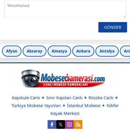
Afyon
Aksaray
Amasya
Ankara
Antalya
Ar
Kapıkule Canlı
✶
Sınır Kapıları Canlı
✶
Röszke Canlı
✶
Türkiye Mobese Yayınları
✶
İstanbul Mobese
✶
Nikfer
Kayak Merkezi