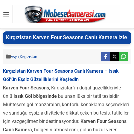
Kırgızistan Karven Four Seasons Canlı Kamera izle
Asya
,
Kırgızistan
Kırgızistan Karven Four Seasons Canlı Kamera – Issık
Göl’ün Eşsiz Güzelliklerini Keşfedin
Karven Four Seasons
, Kırgızistan’ın doğal güzellikleriyle
ünlü
Issık Göl bölgesinde
bulunan lüks bir tatil tesisidir.
Muhteşem göl manzaraları, konforlu konaklama seçenekleri
ve sunduğu eşsiz aktivitelerle dikkat çeken bu tesis, tatilciler
için vazgeçilmez bir destinasyondur.
Karven Four Seasons
Canlı Kamera
, bölgenin atmosferini, gölün huzur veren