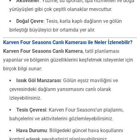
Aktiviteler
: Yüzme, su sporları, spa hizmetleri ve doğa
yürüyüşleri gibi çok çeşitli olanaklar mevcuttur.
Doğal Çevre
: Tesis, karla kaplı dağların ve gölün
birleştiği büyüleyici bir ortamda yer alır.
Karven Four Seasons Canlı Kamerası ile Neler İzlenebilir?
Karven Four Seasons Canlı Kamera
, tatil planlaması
yapanlar ve bölgenin güzelliklerini keşfetmek isteyenler için
birçok bilgi sunar:
Issık Göl Manzarası
: Gölün eşsiz maviliğini ve
çevresindeki dağların yansımasını canlı olarak
izleyebilirsiniz.
Tesis Çevresi
: Karven Four Seasons’un plajlarını,
bahçelerini ve aktivitelerini gözlemleyebilirsiniz.
Hava Durumu
: Bölgedeki güncel hava koşullarını
kontrol ederek seyahatinizi planlayabilirsiniz.