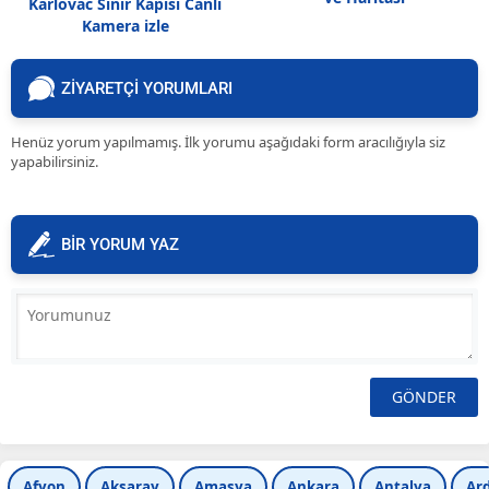
Karlovac Sınır Kapısı Canlı
Kamera izle
ZİYARETÇİ YORUMLARI
Henüz yorum yapılmamış. İlk yorumu aşağıdaki form aracılığıyla siz
yapabilirsiniz.
BİR YORUM YAZ
Afyon
Aksaray
Amasya
Ankara
Antalya
Ar