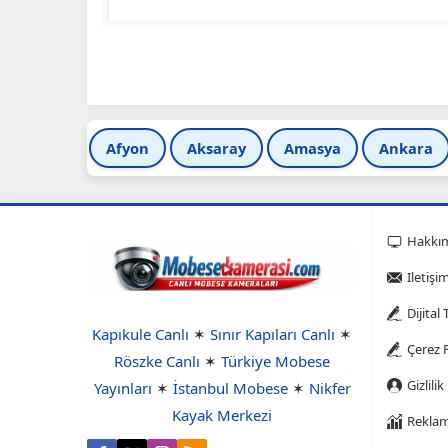
Afyon
Aksaray
Amasya
Ankara
Hakkı
Iletişi
Dijital
Kapıkule Canlı
✶
Sınır Kapıları Canlı
✶
Çerez P
Röszke Canlı
✶
Türkiye Mobese
Gizlilik
Yayınları
✶
İstanbul Mobese
✶
Nikfer
Kayak Merkezi
Reklam