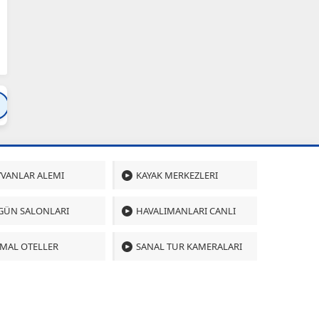
Bartın
Bursa
Çanakkale
Çankırı
Çoru
VANLAR ALEMI
KAYAK MERKEZLERI
GÜN SALONLARI
HAVALIMANLARI CANLI
MAL OTELLER
SANAL TUR KAMERALARI