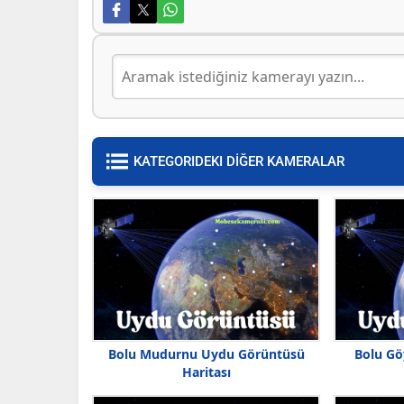
KATEGORIDEKI DİĞER KAMERALAR
Bolu Mudurnu Uydu Görüntüsü
Bolu G
Haritası