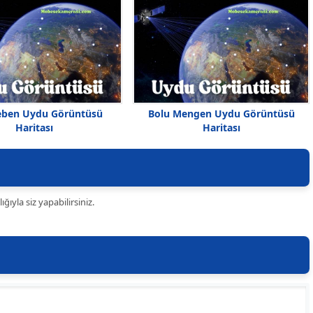
eben Uydu Görüntüsü
Bolu Mengen Uydu Görüntüsü
Haritası
Haritası
ıyla siz yapabilirsiniz.