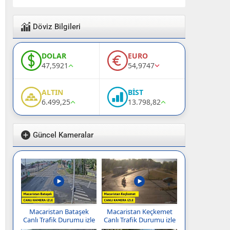
Döviz Bilgileri
DOLAR
EURO
47,5921
54,9747
ALTIN
BİST
6.499,25
13.798,82
Güncel Kameralar
Macaristan Bataşek
Macaristan Keçkemet
Canlı Trafik Durumu izle
Canlı Trafik Durumu izle