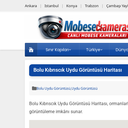
Ankara
Istanbul
Konya
Trabzon
Çambaşı Yayl
Sınır Kapıları
Türkiye
Düny
Bolu Kıbrıscık Uydu Görüntüsü Haritası
Bolu Uydu Görüntüsü
,
Uydu Görüntüsü
Bolu Kıbrıscık Uydu Görüntüsü Haritası, ormanlarla
görüntüleme imkânı sunar.