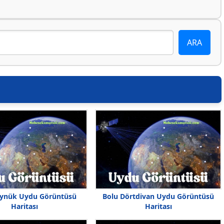
öynük Uydu Görüntüsü
Bolu Dörtdivan Uydu Görüntüsü
Haritası
Haritası