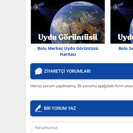
Bolu Merkez Uydu Görüntüsü
Bolu S
Haritası
ZİYARETÇİ YORUMLARI
Henüz yorum yapılmamış. İlk yorumu aşağıdaki form aracılığ
BİR YORUM YAZ