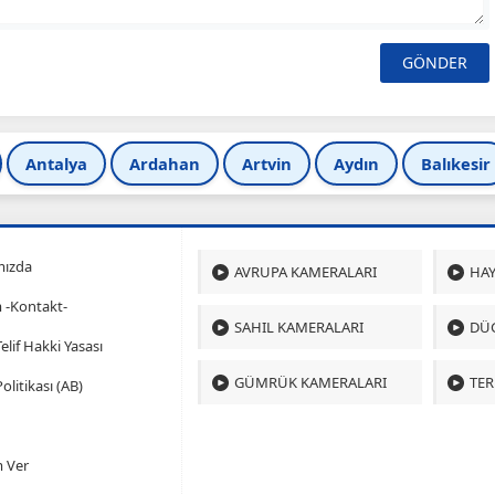
Antalya
Ardahan
Artvin
Aydın
Balıkesir
mızda
AVRUPA KAMERALARI
HAY
m -Kontakt-
SAHIL KAMERALARI
DÜ
 Telif Hakki Yasası
GÜMRÜK KAMERALARI
TER
olitikası (AB)
 Ver