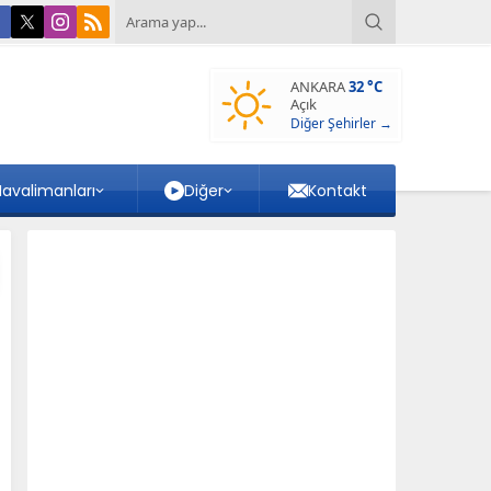
ANKARA
32 °C
Açık
Diğer Şehirler →
avalimanları
Diğer
Kontakt