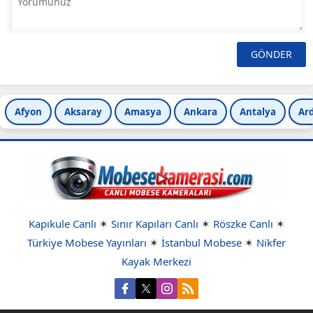
Afyon
Aksaray
Amasya
Ankara
Antalya
Ar
Kapıkule Canlı
✶
Sınır Kapıları Canlı
✶
Röszke Canlı
✶
Türkiye Mobese Yayınları
✶
İstanbul Mobese
✶
Nikfer
Kayak Merkezi