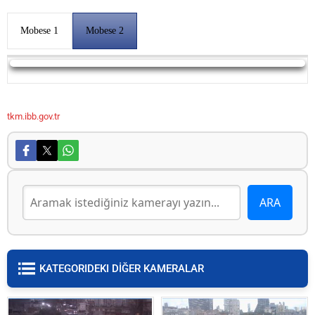
Mobese 1
Mobese 2
Yayın Yükleniyor...
tkm.ibb.gov.tr
KATEGORIDEKI DİĞER KAMERALAR