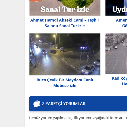
Ahmet Hamdi Akseki Cami – Teşhir
Amer
Salonu Sanal Tur izle
Gö
Kadıköy
Buca Çevik Bir Meydanı Canlı
Ha
Mobese izle
ZİYARETÇİ YORUMLARI
Henüz yorum yapılmamış. İlk yorumu aşağıdaki form aracılığ