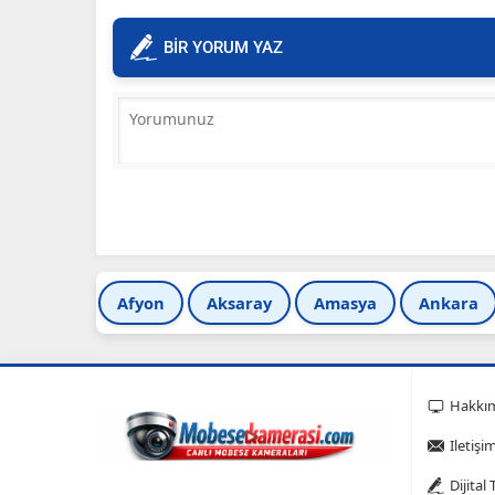
BİR YORUM YAZ
Afyon
Aksaray
Amasya
Ankara
Hakkı
Iletişi
Dijital