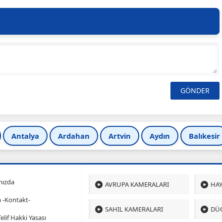
Antalya
Ardahan
Artvin
Aydın
Balıkesir
mızda
AVRUPA KAMERALARI
HAY
m -Kontakt-
SAHIL KAMERALARI
DÜ
 Telif Hakki Yasası