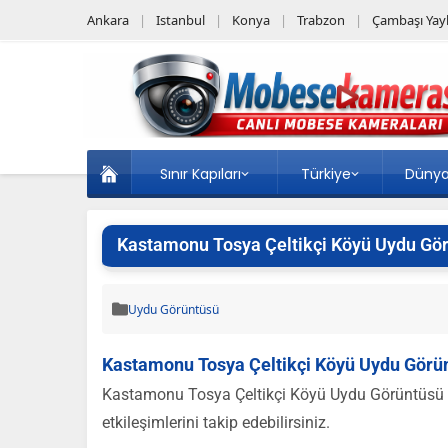
Ankara
Istanbul
Konya
Trabzon
Çambaşı Yayl
Sınır Kapıları
Türkiye
Düny
Kastamonu Tosya Çeltikçi Köyü Uydu Gö
Uydu Görüntüsü
Kastamonu Tosya Çeltikçi Köyü Uydu Görü
Kastamonu Tosya Çeltikçi Köyü Uydu Görüntüsü 
etkileşimlerini takip edebilirsiniz.