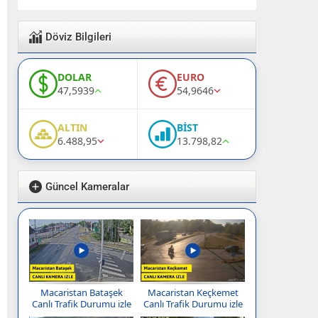
Döviz Bilgileri
DOLAR
EURO
47,5939
54,9646
ALTIN
BİST
6.488,95
13.798,82
Güncel Kameralar
Macaristan Bataşek
Macaristan Keçkemet
Canlı Trafik Durumu izle
Canlı Trafik Durumu izle