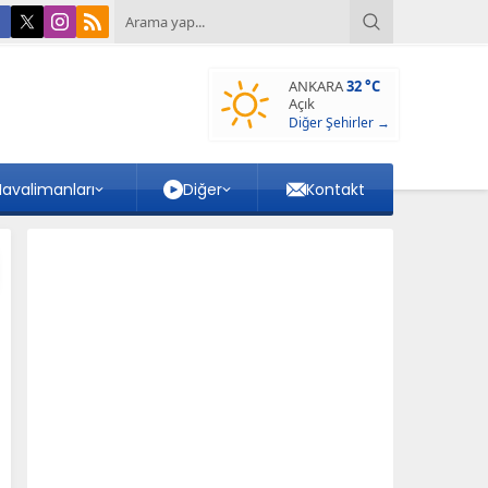
ANKARA
32 °C
Açık
Diğer Şehirler →
avalimanları
Diğer
Kontakt