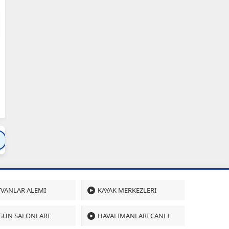
Bartın
Bursa
Çanakkale
Çankırı
Çoru
VANLAR ALEMI
KAYAK MERKEZLERI
GÜN SALONLARI
HAVALIMANLARI CANLI