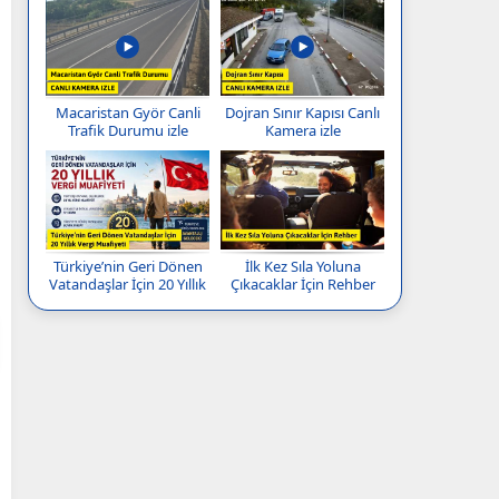
Macaristan Györ Canli
Dojran Sınır Kapısı Canlı
Trafik Durumu izle
Kamera izle
Türkiye’nin Geri Dönen
İlk Kez Sıla Yoluna
Vatandaşlar İçin 20 Yıllık
Çıkacaklar İçin Rehber
Vergi Muafiyeti