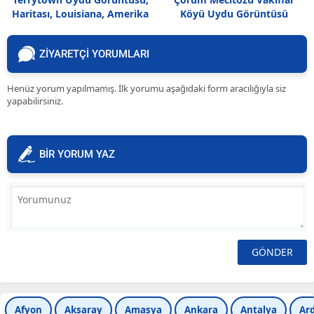
Haritası, Louisiana, Amerika
Köyü Uydu Görüntüsü
ZİYARETÇİ YORUMLARI
Henüz yorum yapılmamış. İlk yorumu aşağıdaki form aracılığıyla siz
yapabilirsiniz.
BİR YORUM YAZ
Afyon
Aksaray
Amasya
Ankara
Antalya
Ar