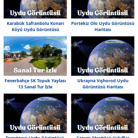
Karabük Safranbolu Konarı
Portekiz Olo Uydu Görüntüsü
Köyü Uydu Görüntüsü
Haritası
Fenerbahçe SK Topuk Yaylası
Ukrayna Vışhorod Uydu
13 Sanal Tur İzle
Görüntüsü Haritası
Terrytown Uydu Görüntüsü,
Çorum Mecitözü Vakıflar