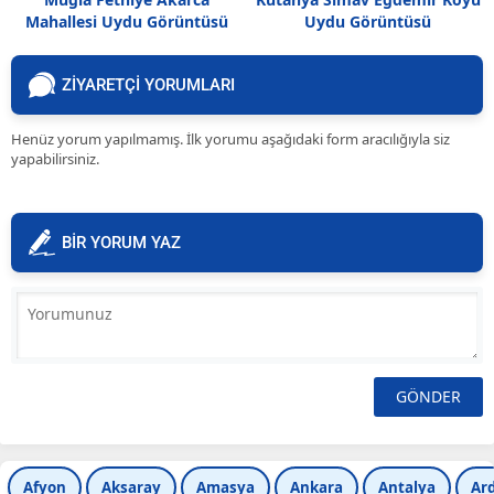
Mahallesi Uydu Görüntüsü
Uydu Görüntüsü
ZİYARETÇİ YORUMLARI
Henüz yorum yapılmamış. İlk yorumu aşağıdaki form aracılığıyla siz
yapabilirsiniz.
BİR YORUM YAZ
Afyon
Aksaray
Amasya
Ankara
Antalya
Ar