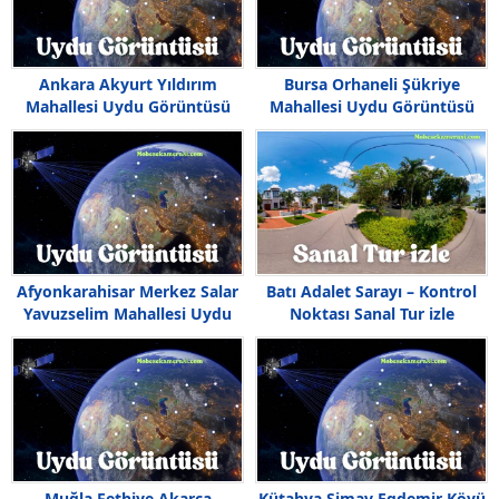
Ankara Akyurt Yıldırım
Bursa Orhaneli Şükriye
Mahallesi Uydu Görüntüsü
Mahallesi Uydu Görüntüsü
Haritası
Afyonkarahisar Merkez Salar
Batı Adalet Sarayı – Kontrol
Yavuzselim Mahallesi Uydu
Noktası Sanal Tur izle
Görüntüsü
Muğla Fethiye Akarca
Kütahya Simav Egdemir Köyü