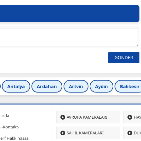
Antalya
Ardahan
Artvin
Aydın
Balıkesir
mızda
AVRUPA KAMERALARI
HAY
m -Kontakt-
SAHIL KAMERALARI
DÜ
 Telif Hakki Yasası