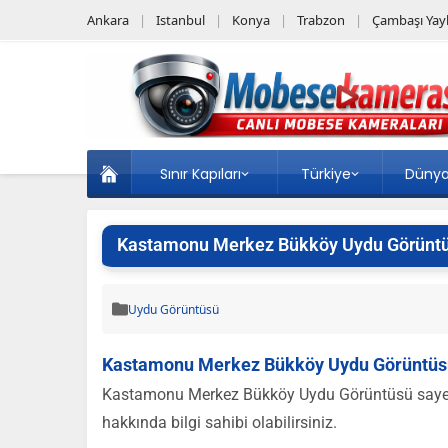
Ankara
Istanbul
Konya
Trabzon
Çambaşı Yayl
Sınır Kapıları
Türkiye
Düny
Kastamonu Merkez Bükköy Uydu Görünt
Uydu Görüntüsü
Kastamonu Merkez Bükköy Uydu Görüntüs
Kastamonu Merkez Bükköy Uydu Görüntüsü sayesin
hakkında bilgi sahibi olabilirsiniz.