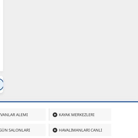
Bartın
Bursa
Çanakkale
Çankırı
Çoru
VANLAR ALEMI
KAYAK MERKEZLERI
GÜN SALONLARI
HAVALIMANLARI CANLI