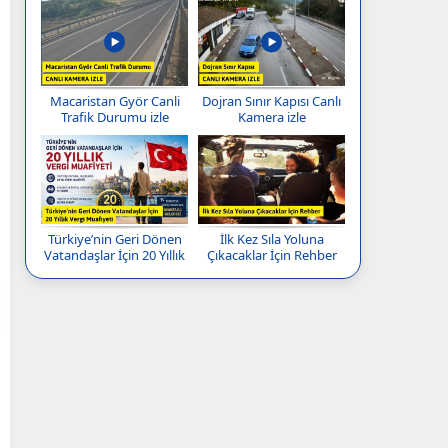
Macaristan Györ Canli
Dojran Sınır Kapısı Canlı
Trafik Durumu izle
Kamera izle
Türkiye’nin Geri Dönen
İlk Kez Sıla Yoluna
Vatandaşlar İçin 20 Yıllık
Çıkacaklar İçin Rehber
Vergi Muafiyeti