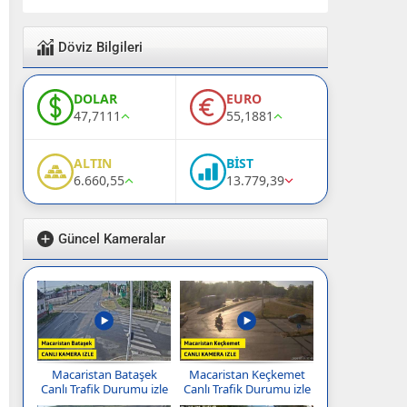
Döviz Bilgileri
DOLAR
EURO
47,7111
55,1881
ALTIN
BİST
6.660,55
13.779,39
Güncel Kameralar
Macaristan Bataşek
Macaristan Keçkemet
Canlı Trafik Durumu izle
Canlı Trafik Durumu izle