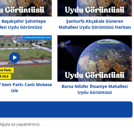
l Başakşehir Şahintepe
Şanlıurfa Akçakale Güneren
lesi Uydu Görüntüsü
Mahallesi Uydu Görüntüsü Haritası
f Kent Parkı Canlı Mobese
Bursa Nilüfer İhsaniye Mahallesi
izle
Uydu Görüntüsü
ıyla siz yapabilirsiniz.