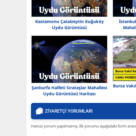
Kastamonu Çatalzeytin Kuğuköy
İstanbu
Uydu Görüntüsü
Mahal
Bursa Vakı
Şanlıurfa Halfeti Sırataşlar Mahallesi
Uydu Görüntüsü Haritası
ZİYARETÇİ YORUMLARI
Henüz yorum yapılmamış. İlk yorumu aşağıdaki form aracılığ