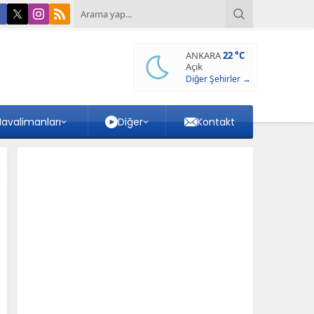
ANKARA
22 °C
Açık
Diğer Şehirler →
avalimanları
Diğer
Kontakt