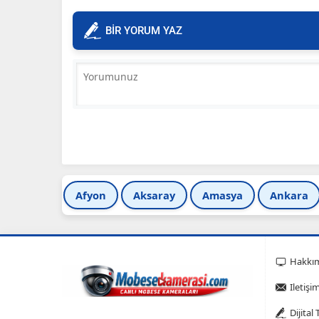
BİR YORUM YAZ
Afyon
Aksaray
Amasya
Ankara
Hakkı
Iletişi
Dijital