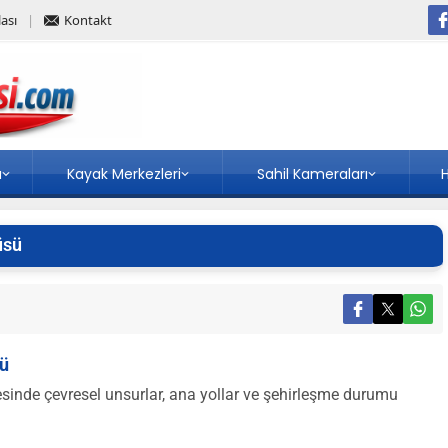
ası
Kontakt
a
Kayak Merkezleri
Sahil Kameraları
H
üsü
ü
de çevresel unsurlar, ana yollar ve şehirleşme durumu