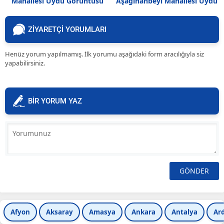
Mahallesi Uydu Görüntüsü
Aşağıhanbeyi Mahallesi Uydu
Görüntüsü Haritası
ZİYARETÇİ YORUMLARI
Henüz yorum yapılmamış. İlk yorumu aşağıdaki form aracılığıyla siz
yapabilirsiniz.
BİR YORUM YAZ
Afyon
Aksaray
Amasya
Ankara
Antalya
Ar