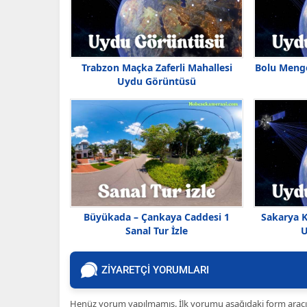
Trabzon Maçka Zaferli Mahallesi
Bolu Menge
Uydu Görüntüsü
Büyükada – Çankaya Caddesi 1
Sakarya K
Sanal Tur İzle
U
ZİYARETÇİ YORUMLARI
Henüz yorum yapılmamış. İlk yorumu aşağıdaki form aracılığ