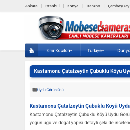
Ankara
Istanbul
Konya
Trabzon
Çambaşı Yayl
Sınır Kapıları
Türkiye
Düny
Kastamonu Çatalzeytin Çubuklu Köyü Uy
Uydu Görüntüsü
Kastamonu Çatalzeytin Çubuklu Köyü Uyd
Kastamonu Çatalzeytin Çubuklu Köyü Uydu Görünt
yoğunluğu ve doğal yapısı detaylı şekilde incelene