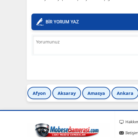
BİR YORUM YAZ
Afyon
Aksaray
Amasya
Ankara
Hakkı
Iletişi