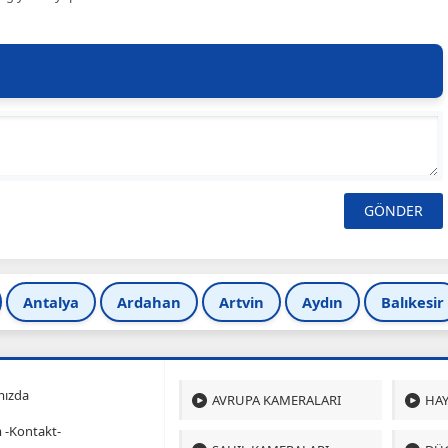
Antalya
Ardahan
Artvin
Aydın
Balıkesir
mızda
AVRUPA KAMERALARI
HAY
m -Kontakt-