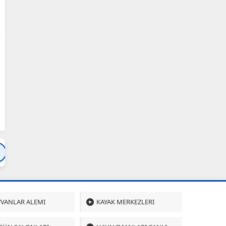
Bartın
Bursa
Çanakkale
Çankırı
Çoru
VANLAR ALEMI
KAYAK MERKEZLERI