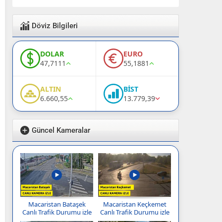
Döviz Bilgileri
DOLAR
EURO
47,7111
55,1881
ALTIN
BİST
6.660,55
13.779,39
Güncel Kameralar
Macaristan Bataşek
Macaristan Keçkemet
Canlı Trafik Durumu izle
Canlı Trafik Durumu izle