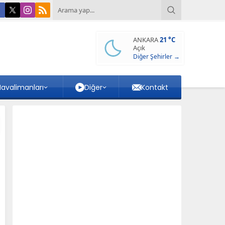
ANKARA
21 °C
Açık
Diğer Şehirler →
avalimanları
Diğer
Kontakt