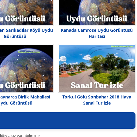
n Sarıkadılar Köyü Uydu
Kanada Camrose Uydu Görüntüsü
Görüntüsü
Haritası
aynarca Birlik Mahallesi
Torkul Gölü Sonbahar 2018 Hava
ydu Görüntüsü
Sanal Tur izle
ıyla siz yapabilirsiniz.