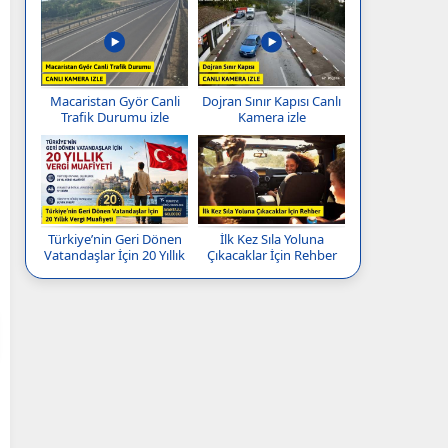
Macaristan Györ Canli
Dojran Sınır Kapısı Canlı
Trafik Durumu izle
Kamera izle
Türkiye’nin Geri Dönen
İlk Kez Sıla Yoluna
Vatandaşlar İçin 20 Yıllık
Çıkacaklar İçin Rehber
Vergi Muafiyeti