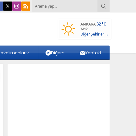
ANKARA
32 °C
Açık
Diğer Şehirler →
avalimanları
Diğer
Kontakt