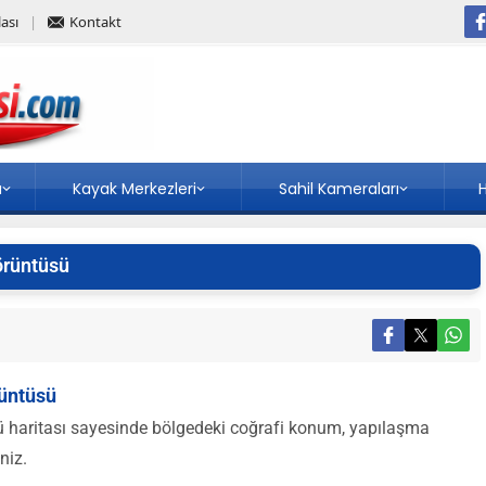
ası
Kontakt
a
Kayak Merkezleri
Sahil Kameraları
H
örüntüsü
üntüsü
haritası sayesinde bölgedeki coğrafi konum, yapılaşma
niz.