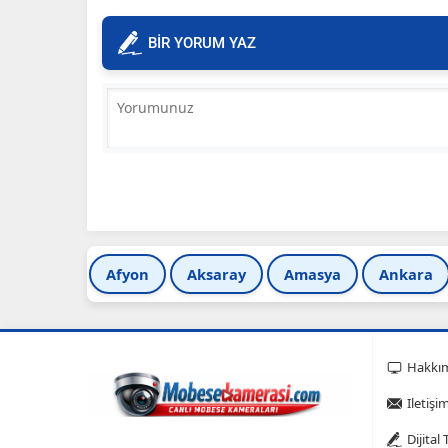
BİR YORUM YAZ
Afyon
Aksaray
Amasya
Ankara
Hakkı
Iletişi
Dijital