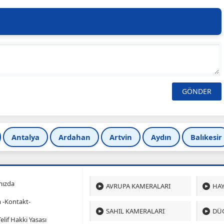
Antalya
Ardahan
Artvin
Aydın
Balıkesir
mızda
AVRUPA KAMERALARI
HAY
m -Kontakt-
SAHIL KAMERALARI
DÜ
 Telif Hakki Yasası