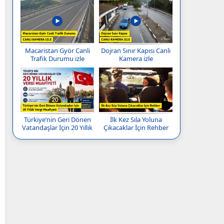
Macaristan Györ Canli
Dojran Sınır Kapısı Canlı
Trafik Durumu izle
Kamera izle
Türkiye’nin Geri Dönen
İlk Kez Sıla Yoluna
Vatandaşlar İçin 20 Yıllık
Çıkacaklar İçin Rehber
Vergi Muafiyeti