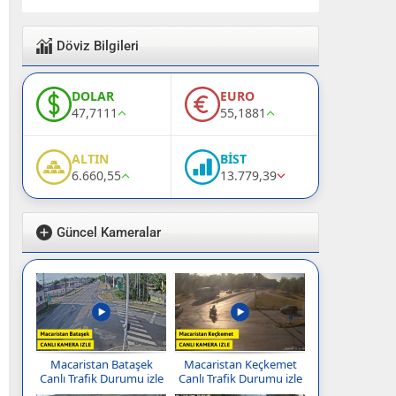
Döviz Bilgileri
DOLAR
EURO
47,7111
55,1881
ALTIN
BİST
6.660,55
13.779,39
Güncel Kameralar
Macaristan Bataşek
Macaristan Keçkemet
Canlı Trafik Durumu izle
Canlı Trafik Durumu izle