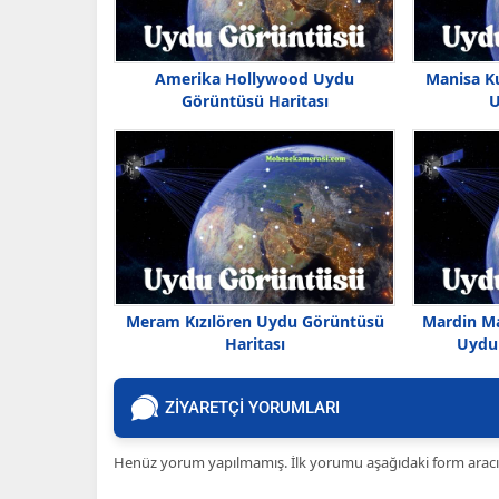
Amerika Hollywood Uydu
Manisa Ku
Görüntüsü Haritası
U
Meram Kızılören Uydu Görüntüsü
Mardin Ma
Haritası
Uydu 
ZİYARETÇİ YORUMLARI
Henüz yorum yapılmamış. İlk yorumu aşağıdaki form aracılığ