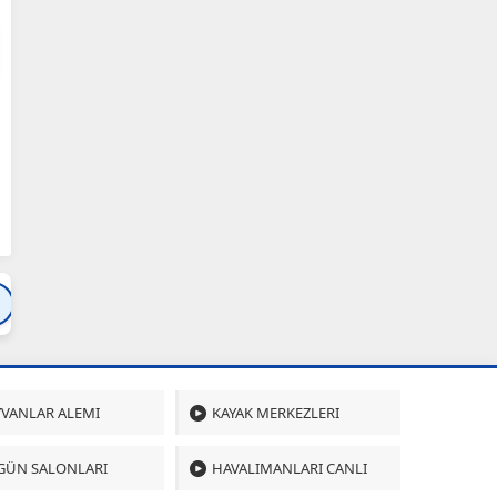
Bartın
Bursa
Çanakkale
Çankırı
Çoru
VANLAR ALEMI
KAYAK MERKEZLERI
GÜN SALONLARI
HAVALIMANLARI CANLI