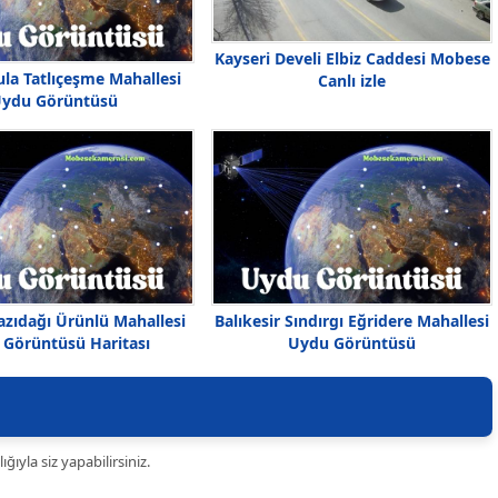
Kayseri Develi Elbiz Caddesi Mobese
la Tatlıçeşme Mahallesi
Canlı izle
ydu Görüntüsü
zıdağı Ürünlü Mahallesi
Balıkesir Sındırgı Eğridere Mahallesi
Görüntüsü Haritası
Uydu Görüntüsü
ıyla siz yapabilirsiniz.