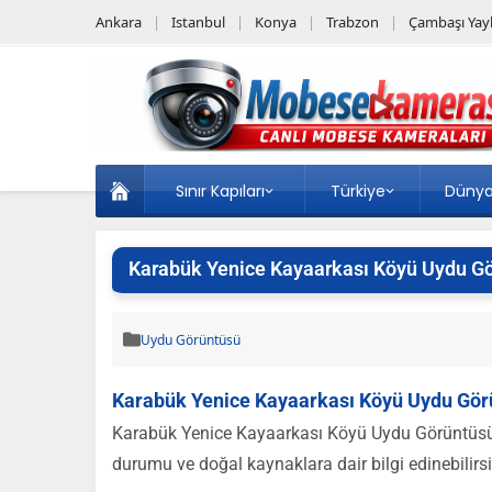
Ankara
Istanbul
Konya
Trabzon
Çambaşı Yayl
Sınır Kapıları
Türkiye
Düny
Karabük Yenice Kayaarkası Köyü Uydu G
Uydu Görüntüsü
Karabük Yenice Kayaarkası Köyü Uydu Gör
Karabük Yenice Kayaarkası Köyü Uydu Görüntüsü 
durumu ve doğal kaynaklara dair bilgi edinebilirsi