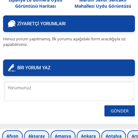
Görüntüsü Haritası
Mahallesi Uydu Görüntüsü
Haritası
ZİYARETÇİ YORUMLARI
Henüz yorum yapılmamış. İlk yorumu aşağıdaki form aracılığıyla siz
yapabilirsiniz.
BİR YORUM YAZ
Afyon
Aksaray
Amasya
Ankara
Antalya
Ar