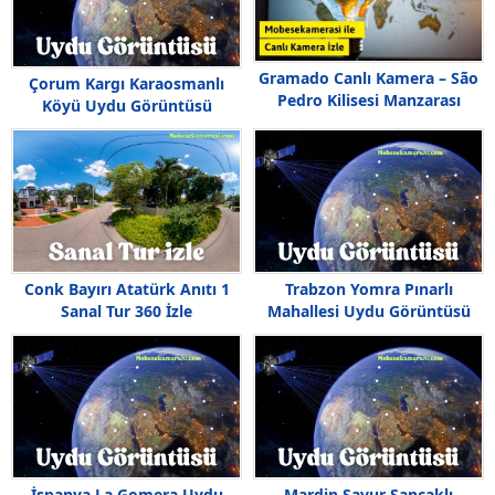
Gramado Canlı Kamera – São
Çorum Kargı Karaosmanlı
Pedro Kilisesi Manzarası
Köyü Uydu Görüntüsü
Conk Bayırı Atatürk Anıtı 1
Trabzon Yomra Pınarlı
Sanal Tur 360 İzle
Mahallesi Uydu Görüntüsü
İspanya La Gomera Uydu
Mardin Savur Sancaklı