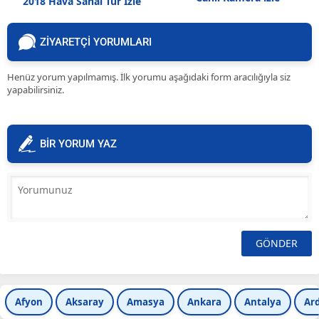
2018 Hava Sanal Tur İzle
ZİYARETÇİ YORUMLARI
Henüz yorum yapılmamış. İlk yorumu aşağıdaki form aracılığıyla siz
yapabilirsiniz.
BİR YORUM YAZ
Afyon
Aksaray
Amasya
Ankara
Antalya
Ar