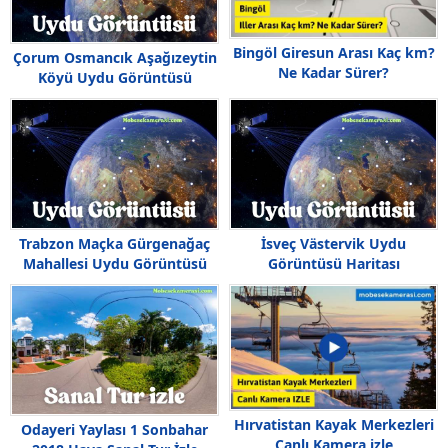
Bingöl Giresun Arası Kaç km?
Çorum Osmancık Aşağızeytin
Ne Kadar Sürer?
Köyü Uydu Görüntüsü
Trabzon Maçka Gürgenağaç
İsveç Västervik Uydu
Mahallesi Uydu Görüntüsü
Görüntüsü Haritası
Hırvatistan Kayak Merkezleri
Odayeri Yaylası 1 Sonbahar
Canlı Kamera izle