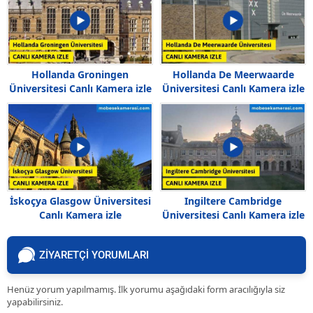
Hollanda Groningen
Hollanda De Meerwaarde
Üniversitesi Canlı Kamera izle
Üniversitesi Canlı Kamera izle
İskoçya Glasgow Üniversitesi
Ingiltere Cambridge
Canlı Kamera izle
Üniversitesi Canlı Kamera izle
ZİYARETÇİ YORUMLARI
Henüz yorum yapılmamış. İlk yorumu aşağıdaki form aracılığıyla siz
yapabilirsiniz.