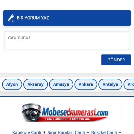
BİR YORUM YAZ
Afyon
Aksaray
Amasya
Ankara
Antalya
Ar
Kapıkule Canlı
✶
Sınır Kapıları Canlı
✶
Röszke Canlı
✶