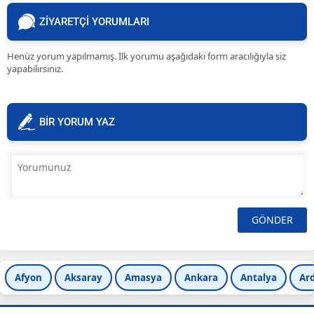
ZİYARETÇİ YORUMLARI
Henüz yorum yapılmamış. İlk yorumu aşağıdaki form aracılığıyla siz
yapabilirsiniz.
BİR YORUM YAZ
Afyon
Aksaray
Amasya
Ankara
Antalya
Ar