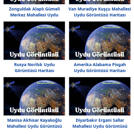
Zonguldak Alaplı Gümeli
Van Muradiye Kuşçu Mahallesi
Merkez Mahallesi Uydu
Uydu Görüntüsü Haritası
Görüntüsü
Rusya Norilsk Uydu
Amerika Alabama Pisgah
Görüntüsü Haritası
Uydu Görüntüsü Haritası
Manisa Akhisar Kayalıoğlu
Diyarbakır Ergani Sallar
Mahallesi Uydu Görüntüsü
Mahallesi Uydu Görüntüsü
Haritası