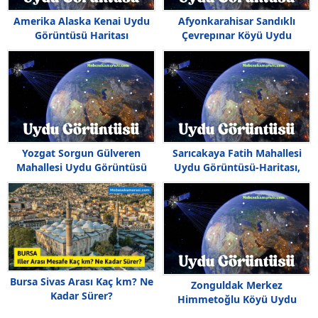
Amerika Alaska Kenai Uydu
Afyonkarahisar Sandıklı
Görüntüsü Haritası
Çevrepınar Köyü Uydu
Görüntüsü
Yozgat Sorgun Gülveren
Sarıcakaya Fatih Mahallesi
Mahallesi Uydu Görüntüsü
Uydu Görüntüsü-Haritası,
Haritası
Fatih Nerede
Bursa Sivas Arası Kaç km? Ne
Zonguldak Merkez
Kadar Sürer?
Himmetoğlu Köyü Uydu
Görüntüsü