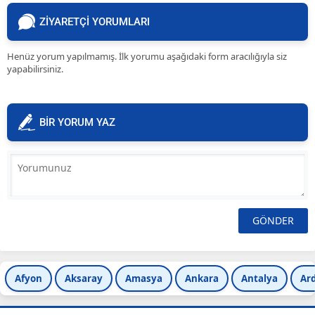
ZİYARETÇİ YORUMLARI
Henüz yorum yapılmamış. İlk yorumu aşağıdaki form aracılığıyla siz
yapabilirsiniz.
BİR YORUM YAZ
Afyon
Aksaray
Amasya
Ankara
Antalya
Ar