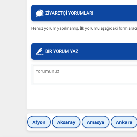
ZİYARETÇİ YORUMLARI
Henüz yorum yapılmamış. İlk yorumu aşağıdaki form aracılığ
BİR YORUM YAZ
Afyon
Aksaray
Amasya
Ankara