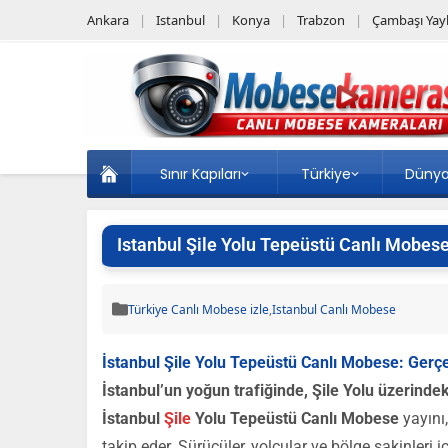
Ankara
Istanbul
Konya
Trabzon
Çambaşı Yayl
Sınır Kapıları
Türkiye
Düny
Istanbul Şile Yolu Tepeüstü Canlı Mobese
Türkiye Canlı Mobese izle
,
Istanbul Canlı Mobese
İstanbul Şile Yolu Tepeüstü Canlı Mobese: Gerçe
İstanbul’un yoğun trafiğinde, Şile Yolu üzerindek
İstanbul
Şile
Yolu Tepeüstü Canlı Mobese
yayını,
takip eder. Sürücüler, yolcular ve bölge sakinleri