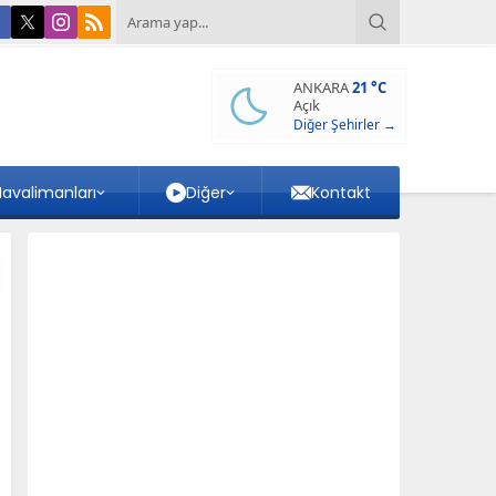
ANKARA
21 °C
Açık
Diğer Şehirler →
avalimanları
Diğer
Kontakt