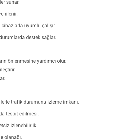
ler sunar.
enilenir.
ihazlarla uyumlu çalışır.
l durumlarda destek sağlar.
arın önlenmesine yardımcı olur.
eştirir.
ar.
ilerle trafik durumunu izleme imkanı.
a tespit edilmesi.
iz izlenebilirlik.
e olanağı.