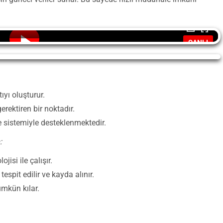
CANLI
tıyı oluşturur.
erektiren bir noktadır.
e sistemiyle desteklenmektedir.
:
isi ile çalışır.
espit edilir ve kayda alınır.
ümkün kılar.