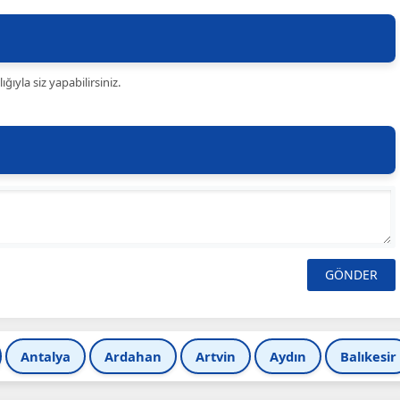
ıyla siz yapabilirsiniz.
Antalya
Ardahan
Artvin
Aydın
Balıkesir