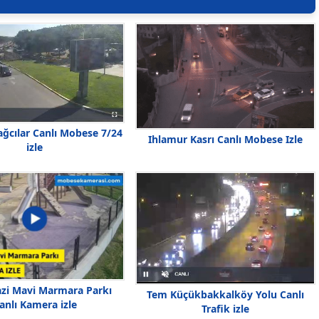
ağcılar Canlı Mobese 7/24
Ihlamur Kasrı Canlı Mobese Izle
izle
azi Mavi Marmara Parkı
Tem Küçükbakkalköy Yolu Canlı
anlı Kamera izle
Trafik izle