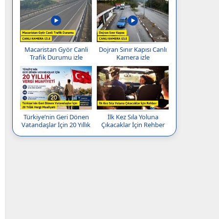
Macaristan Györ Canli
Dojran Sınır Kapısı Canlı
Trafik Durumu izle
Kamera izle
Türkiye’nin Geri Dönen
İlk Kez Sıla Yoluna
Vatandaşlar İçin 20 Yıllık
Çıkacaklar İçin Rehber
Vergi Muafiyeti