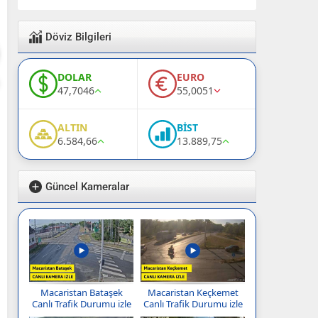
Döviz Bilgileri
DOLAR
EURO
47,7046
55,0051
ALTIN
BİST
6.584,66
13.889,75
Güncel Kameralar
Macaristan Bataşek
Macaristan Keçkemet
Canlı Trafik Durumu izle
Canlı Trafik Durumu izle