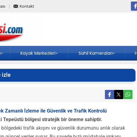
ası
Kontakt
a
Kayak Merkezleri
Sahil Kameraları
H
 izle
k Zamanlı İzleme ile Güvenlik ve Trafik Kontrolü
i Tepeüstü bölgesi stratejik bir öneme sahiptir.
 bölgedeki trafik akışını ve güvenlik durumunu anlık olarak
 için güncel veriler sunar. Bu sayede hızlı müdahale imkanı