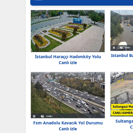
Istanbul B
İstanbul Haraççı Hadımköy Yolu
Canlı izle
Sultang
Fsm Anadolu Kavacık Yol Durumu
C
Canlı izle