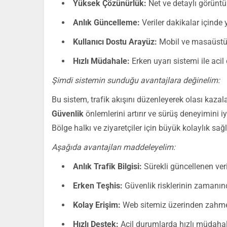
Yüksek Çözünürlük:
Net ve detaylı görüntü
Anlık Güncelleme:
Veriler dakikalar içinde y
Kullanıcı Dostu Arayüz:
Mobil ve masaüstü c
Hızlı Müdahale:
Erken uyarı sistemi ile aci
Şimdi sistemin sunduğu avantajlara değinelim:
Bu sistem, trafik akışını düzenleyerek olası kazal
Güvenlik
önlemlerini artırır ve sürüş deneyimini iyil
Bölge halkı ve ziyaretçiler için büyük kolaylık sağl
Aşağıda avantajları maddeleyelim:
Anlık Trafik Bilgisi:
Sürekli güncellenen ver
Erken Teşhis:
Güvenlik risklerinin zamanınd
Kolay Erişim:
Web sitemiz üzerinden zahmets
Hızlı Destek:
Acil durumlarda hızlı müdahal