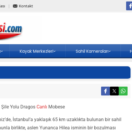
ası
Kontakt
a
Kayak Merkezleri
Sahil Kameraları
H
l Şile Yolu Dragos
Canlı
Mobese
iz’de, İstanbul’a yaklaşık 65 km uzaklıkta bulunan bir sahil
unla birlikte, aslen Yunanca Hilea isminin bir bozulması