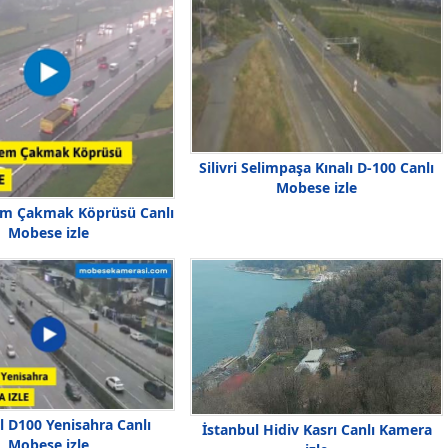
Silivri Selimpaşa Kınalı D-100 Canlı
Mobese izle
em Çakmak Köprüsü Canlı
Mobese izle
l D100 Yenisahra Canlı
İstanbul Hidiv Kasrı Canlı Kamera
Mobese izle