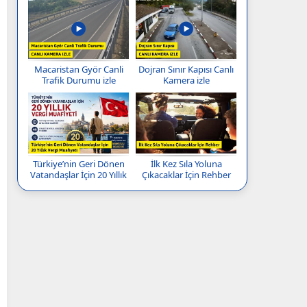
Macaristan Györ Canli
Dojran Sınır Kapısı Canlı
Trafik Durumu izle
Kamera izle
Türkiye’nin Geri Dönen
İlk Kez Sıla Yoluna
Vatandaşlar İçin 20 Yıllık
Çıkacaklar İçin Rehber
Vergi Muafiyeti