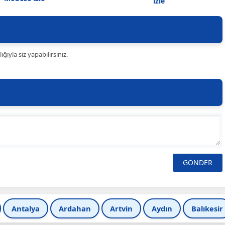
izle
ıyla siz yapabilirsiniz.
Antalya
Ardahan
Artvin
Aydın
Balıkesir