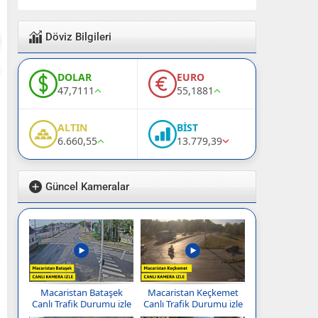
Döviz Bilgileri
DOLAR
EURO
47,7111
55,1881
ALTIN
BİST
6.660,55
13.779,39
Güncel Kameralar
Macaristan Bataşek
Macaristan Keçkemet
Canlı Trafik Durumu izle
Canlı Trafik Durumu izle