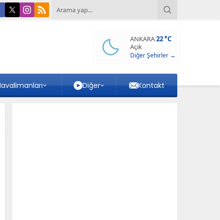
ANKARA
22 °C
Açık
Diğer Şehirler →
avalimanları
Diğer
Kontakt