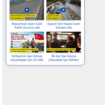
Macaristan Györ Canli
Dojran Sınır Kapısı Canlı
Trafik Durumu izle
Kamera izle
Türkiye’nin Geri Dönen
İlk Kez Sıla Yoluna
Vatandaşlar İçin 20 Yıllık
Çıkacaklar İçin Rehber
Vergi Muafiyeti