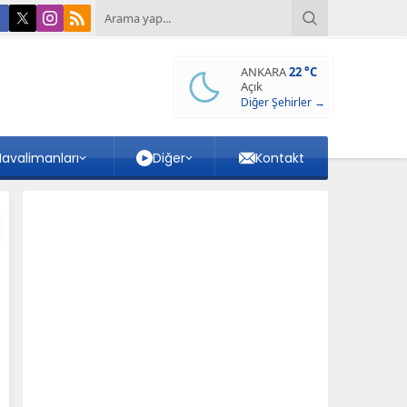
ANKARA
22 °C
Açık
Diğer Şehirler →
avalimanları
Diğer
Kontakt