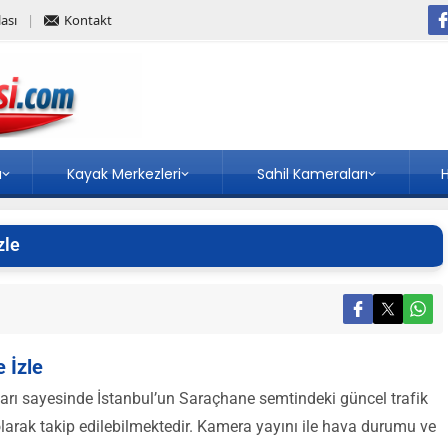
ası
Kontakt
a
Kayak Merkezleri
Sahil Kameraları
H
zle
 İzle
rı sayesinde İstanbul’un Saraçhane semtindeki güncel trafik
 olarak takip edilebilmektedir. Kamera yayını ile hava durumu ve