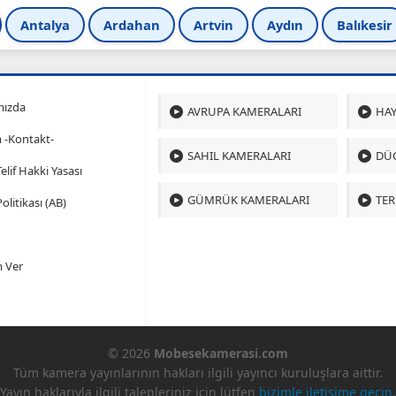
Antalya
Ardahan
Artvin
Aydın
Balıkesir
mızda
AVRUPA KAMERALARI
HAY
m -Kontakt-
SAHIL KAMERALARI
DÜ
 Telif Hakki Yasası
GÜMRÜK KAMERALARI
TER
olitikası (AB)
 Ver
© 2026
Mobesekamerasi.com
Tüm kamera yayınlarının hakları ilgili yayıncı kuruluşlara aittir.
Yayın haklarıyla ilgili talepleriniz için lütfen
bizimle iletişime geçin
.