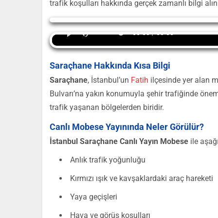
trafik koşulları hakkında gerçek zamanlı bilgi alı
Yayın Yükleniyor...
00:00 / 00:00
Saraçhane Hakkında Kısa Bilgi
Saraçhane
, İstanbul’un
Fatih
ilçesinde yer alan 
Bulvarı’na yakın konumuyla şehir trafiğinde önem
trafik yaşanan bölgelerden biridir.
Canlı Mobese Yayınında Neler Görülür?
İstanbul Saraçhane Canlı Yayın Mobese
ile aşağı
Anlık trafik yoğunluğu
Kırmızı ışık ve kavşaklardaki araç hareketi
Yaya geçişleri
Hava ve görüş koşulları