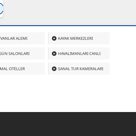
Bartın
Bursa
Çanakkale
Çankırı
Çoru
VANLAR ALEMI
KAYAK MERKEZLERI
GÜN SALONLARI
HAVALIMANLARI CANLI
MAL OTELLER
SANAL TUR KAMERALARI