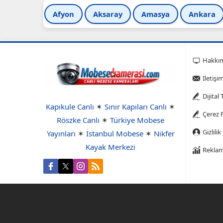
Afyon
Aksaray
Amasya
Ankara
Hakkı
Iletişi
Dijital
Kapıkule Canlı
✶
Sınır Kapıları Canlı
✶
Çerez P
Röszke Canlı
✶
Türkiye Mobese
Gizlilik
Yayınları
✶
İstanbul Mobese
✶
Nikfer
Kayak Merkezi
Reklam