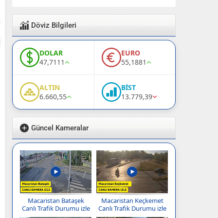
Döviz Bilgileri
DOLAR
EURO
47,7111
55,1881
ALTIN
BİST
6.660,55
13.779,39
Güncel Kameralar
Macaristan Bataşek
Macaristan Keçkemet
Canlı Trafik Durumu izle
Canlı Trafik Durumu izle