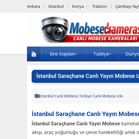
Ankara
Istanbul
Konya
Trabzon
Çambaşı Yayl
Sınır Kapıları
Türkiye
Düny
İstanbul Saraçhane Canlı Yayın Mobese i
Istanbul Canlı Mobese
,
Türkiye Canlı Mobese izle
İstanbul Saraçhane Canlı Yayın Mobese
İstanbul Saraçhane Canlı Yayın Mobese
kamerala
akışı, araç yoğunluğu ve çevre hareketliliği anlık