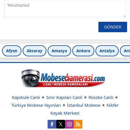
Afyon
Aksaray
Amasya
Ankara
Antalya
Ar
Kapıkule Canlı
✶
Sınır Kapıları Canlı
✶
Röszke Canlı
✶
Türkiye Mobese Yayınları
✶
İstanbul Mobese
✶
Nikfer
Kayak Merkezi