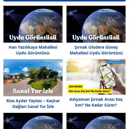
Han Yazılıkaya Mahallesi
Şırnak Uludere Güneş
Uydu Görüntüsü-
Mahallesi Uydu Görüntüsü
Haritası,Yazılıkaya Mahallesi
Haritası
Nerede
Adıyaman Şırnak Arası Kaç
Rize Ayder Yaylası – Kaçkar
km? Ne Kadar Sürer?
Dağları Sanal Tur İzle