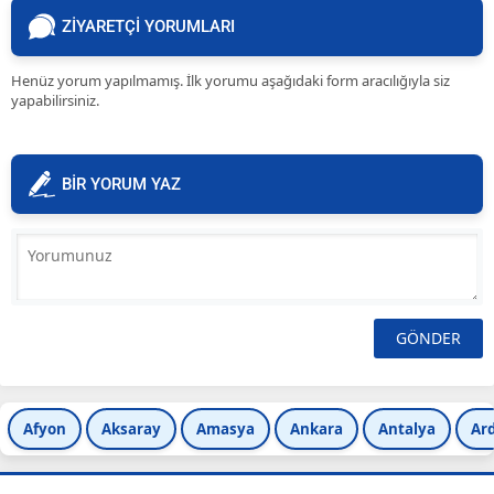
ZİYARETÇİ YORUMLARI
Henüz yorum yapılmamış. İlk yorumu aşağıdaki form aracılığıyla siz
yapabilirsiniz.
BİR YORUM YAZ
Afyon
Aksaray
Amasya
Ankara
Antalya
Ar