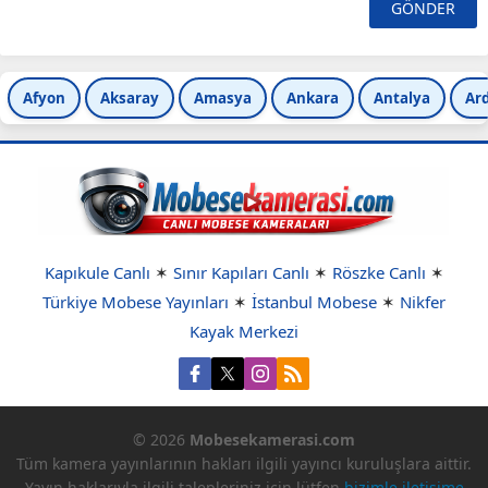
Afyon
Aksaray
Amasya
Ankara
Antalya
Ar
Kapıkule Canlı
✶
Sınır Kapıları Canlı
✶
Röszke Canlı
✶
Türkiye Mobese Yayınları
✶
İstanbul Mobese
✶
Nikfer
Kayak Merkezi
© 2026
Mobesekamerasi.com
Tüm kamera yayınlarının hakları ilgili yayıncı kuruluşlara aittir.
Yayın haklarıyla ilgili talepleriniz için lütfen
bizimle iletişime