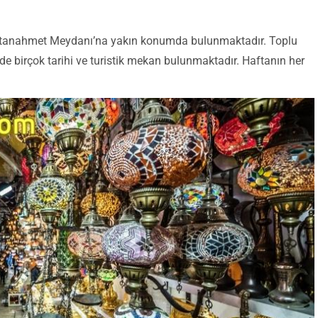
Sultanahmet Meydanı’na yakın konumda bulunmaktadır. Toplu
nde birçok tarihi ve turistik mekan bulunmaktadır. Haftanın her