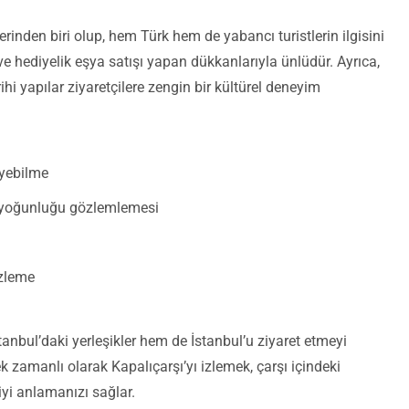
erinden biri olup, hem Türk hem de yabancı turistlerin ilgisini
r ve hediyelik eşya satışı yapan dükkanlarıyla ünlüdür. Ayrıca,
ihi yapılar ziyaretçilere zengin bir kültürel deneyim
eyebilme
i yoğunluğu gözlemlemesi
izleme
tanbul’daki yerleşikler hem de İstanbul’u ziyaret etmeyi
çek zamanlı olarak Kapalıçarşı’yı izlemek, çarşı içindeki
yi anlamanızı sağlar.