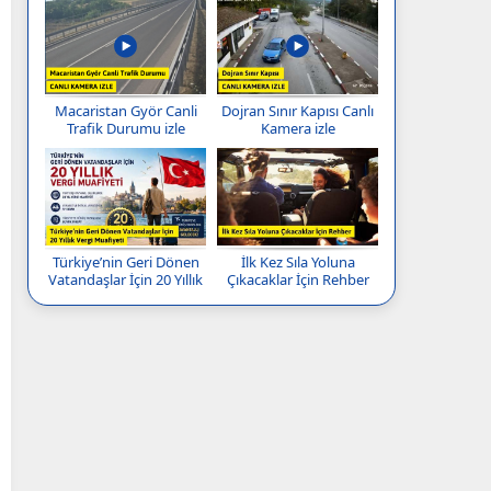
Macaristan Györ Canli
Dojran Sınır Kapısı Canlı
Trafik Durumu izle
Kamera izle
Türkiye’nin Geri Dönen
İlk Kez Sıla Yoluna
Vatandaşlar İçin 20 Yıllık
Çıkacaklar İçin Rehber
Vergi Muafiyeti