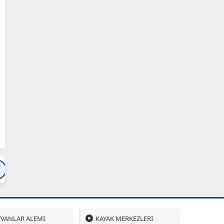
Bartın
Bursa
Çanakkale
Çankırı
Çoru
VANLAR ALEMI
KAYAK MERKEZLERI