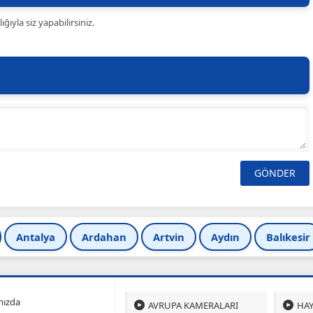
ıyla siz yapabilirsiniz.
Antalya
Ardahan
Artvin
Aydın
Balıkesir
mızda
AVRUPA KAMERALARI
HAY