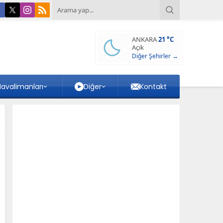
ANKARA
21 °C
Açık
Diğer Şehirler →
avalimanları
Diğer
Kontakt