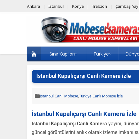
Ankara
Istanbul
Konya
Trabzon
Çambaşı Yayl
Sınır Kapıları
Türkiye
Düny
İstanbul Kapalıçarşı Canlı Kamera izle
Istanbul Canlı Mobese
,
Türkiye Canlı Mobese izle
İstanbul Kapalıçarşı Canlı Kamera İzle
İstanbul Kapalıçarşı Canlı Kamera
yayını, dünyan
güncel görüntülerini anlık olarak izleme imkanı s