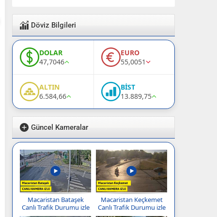
Döviz Bilgileri
DOLAR
EURO
47,7046
55,0051
ALTIN
BİST
6.584,66
13.889,75
Güncel Kameralar
Macaristan Bataşek
Macaristan Keçkemet
Canlı Trafik Durumu izle
Canlı Trafik Durumu izle