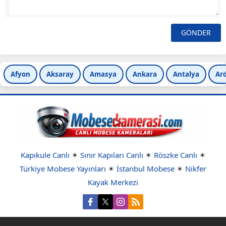
Afyon
Aksaray
Amasya
Ankara
Antalya
Ar
Kapıkule Canlı
✶
Sınır Kapıları Canlı
✶
Röszke Canlı
✶
Türkiye Mobese Yayınları
✶
İstanbul Mobese
✶
Nikfer
Kayak Merkezi