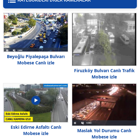
KATEGORIDEKI DİĞER KAMERALAR
Beyoğlu Piyalepaşa Bulvarı
Mobese Canlı izle
Firuzköy Bulvarı Canlı Trafik
Mobese izle
Eski Edirne Asfaltı Canlı
Maslak Yol Durumu Canlı
Mobese izle
Mobese izle