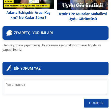
Adana Eskişehir Arası Kaç
İzmir Tire Musalar Mahallesi
km? Ne Kadar Sürer?
Uydu Görüntüsü
ZİYARETÇİ YORUMLARI
Henüz yorum yapılmamış. İlk yorumu aşağıdaki form aracılığıyla siz
yapabilirsiniz.
BİR YORUM YAZ