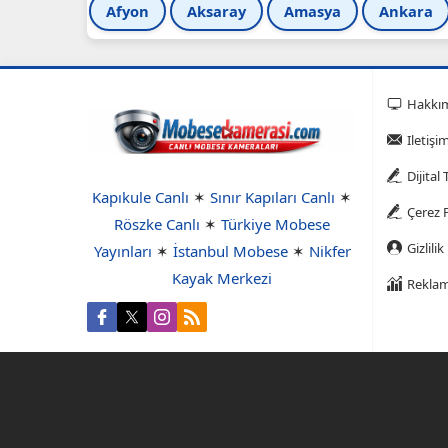
Afyon
Aksaray
Amasya
Ankara
Hakkı
Iletişi
Dijital
Kapıkule Canlı
✶
Sınır Kapıları Canlı
✶
Çerez P
Röszke Canlı
✶
Türkiye Mobese
Gizlilik
Yayınları
✶
İstanbul Mobese
✶
Nikfer
Kayak Merkezi
Reklam