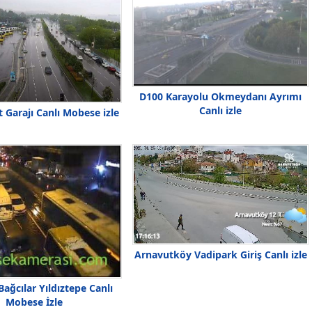
D100 Karayolu Okmeydanı Ayrımı
Canlı izle
t Garajı Canlı Mobese izle
Arnavutköy Vadipark Giriş Canlı izle
Bağcılar Yıldıztepe Canlı
Mobese İzle