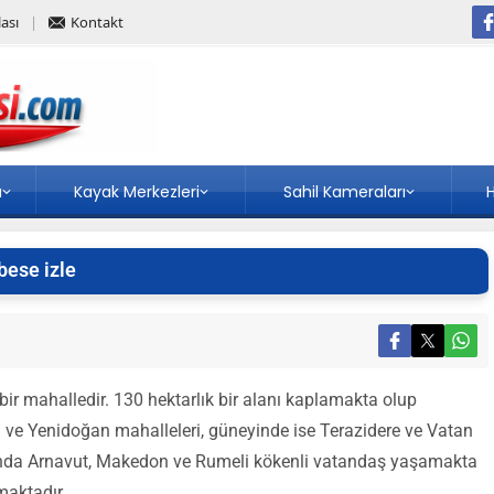
ası
Kontakt
a
Kayak Merkezleri
Sahil Kameraları
H
bese izle
bir mahalledir. 130 hektarlık bir alanı kaplamakta olup
e Yenidoğan mahalleleri, güneyinde ise Terazidere ve Vatan
rında Arnavut, Makedon ve Rumeli kökenli vatandaş yaşamakta
maktadır.