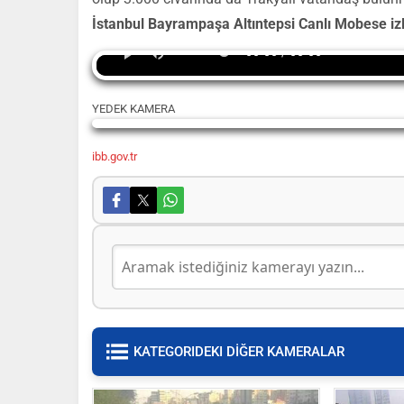
İstanbul Bayrampaşa Altıntepsi Canlı Mobese iz
00:00 / 00:00
YEDEK KAMERA
Yayın alınamadı
ibb.gov.tr
KATEGORIDEKI DİĞER KAMERALAR