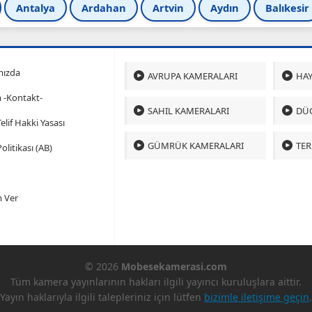
Antalya
Ardahan
Artvin
Aydın
Balıkesir
mızda
AVRUPA KAMERALARI
HAY
m -Kontakt-
SAHIL KAMERALARI
DÜ
 Telif Hakki Yasası
GÜMRÜK KAMERALARI
TER
olitikası (AB)
 Ver
© 2026
Mobesekamerasi.com
Tüm kamera yayınlarının hakları ilgili yayıncı kuruluşlara aittir.
Yayın haklarıyla ilgili talepleriniz için lütfen
bizimle iletişime geçin
.