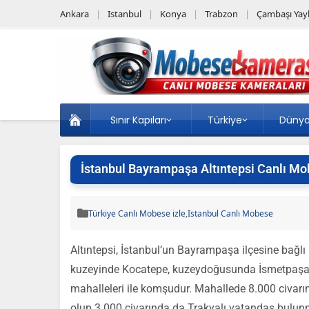
Ankara
Istanbul
Konya
Trabzon
Çambaşı Yayl
Sınır Kapıları
Türkiye
Düny
İstanbul Bayrampaşa Altıntepsi Canlı Mo
Türkiye Canlı Mobese izle
,
Istanbul Canlı Mobese
Altıntepsi, İstanbul’un Bayrampaşa ilçesine bağlı 
kuzeyinde Kocatepe, kuzeydoğusunda İsmetpaşa v
mahalleleri ile komşudur. Mahallede 8.000 civa
olup 3.000 civarında da Trakyalı vatandaş bulun