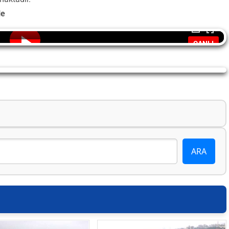
le
CANLI