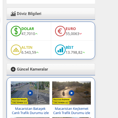
Döviz Bilgileri
DOLAR
EURO
47,7010
55,0063
ALTIN
BİST
6.543,59
13.798,82
Güncel Kameralar
Macaristan Bataşek
Macaristan Keçkemet
Canlı Trafik Durumu izle
Canlı Trafik Durumu izle