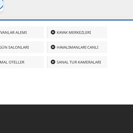
Bartın
Bursa
Çanakkale
Çankırı
Çoru
VANLAR ALEMI
KAYAK MERKEZLERI
GÜN SALONLARI
HAVALIMANLARI CANLI
MAL OTELLER
SANAL TUR KAMERALARI