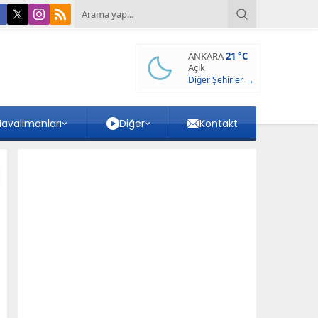
ANKARA
21 °C
Açık
Diğer Şehirler →
avalimanları
Diğer
Kontakt