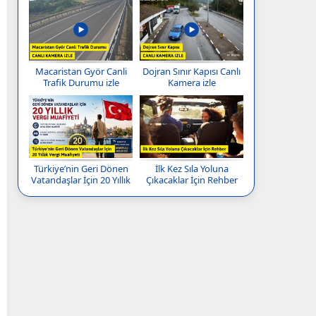
Macaristan Györ Canli
Dojran Sınır Kapısı Canlı
Trafik Durumu izle
Kamera izle
Türkiye’nin Geri Dönen
İlk Kez Sıla Yoluna
Vatandaşlar İçin 20 Yıllık
Çıkacaklar İçin Rehber
Vergi Muafiyeti