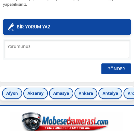
yapabilirsiniz.
BİR YORUM YAZ
Afyon
Aksaray
Amasya
Ankara
Antalya
Ar