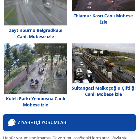
Ihlamur Kasrı Canlı Mobese
Izle
Zeytinburnu Belgradkapı
Canlı Mobese izle
Sultangazi Malkoçoğlu Çiftliği
Canlı Mobese izle
Kuleli Parkı Yenibosna Canlı
Mobese izle
ZİYARETÇİ YORUMLARI
Henüz yorum yapılmamış. İlk yorumu aşağıdaki form aracılığıyla siz