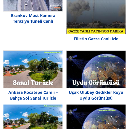
Brankov Most Kamera
Teraziye Tüneli Canlı
Filistin Gazze Canlı izle
Ankara Kocatepe Camii –
Uşak Ulubey Gedikler Köyü
Bahçe Sol Sanal Tur izle
Uydu Görüntüsü