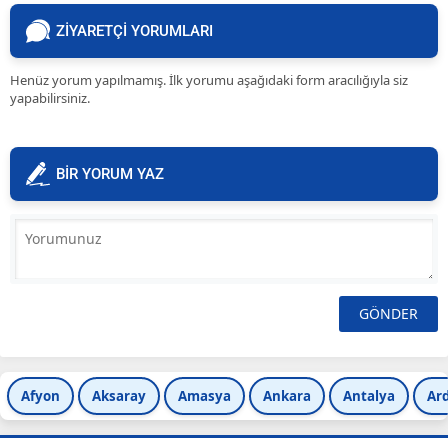
ZİYARETÇİ YORUMLARI
Henüz yorum yapılmamış. İlk yorumu aşağıdaki form aracılığıyla siz
yapabilirsiniz.
BİR YORUM YAZ
Afyon
Aksaray
Amasya
Ankara
Antalya
Ar