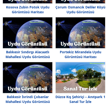
Kosova Zubin Potok Uydu
Çorum Osmancık Deliler Köyü
Görüntüsü Haritası
Uydu Görüntüsü
Balıkesir Sındırgı Alacaatlı
Portekiz Mirandela Uydu
Mahallesi Uydu Görüntüsü
Görüntüsü Haritası
Balıkesir İvrindi Çobanlar
Düzce Kış Şehiriçi – Anıtpark 1
Mahallesi Uydu Görüntüsü
Sanal Tur İzle