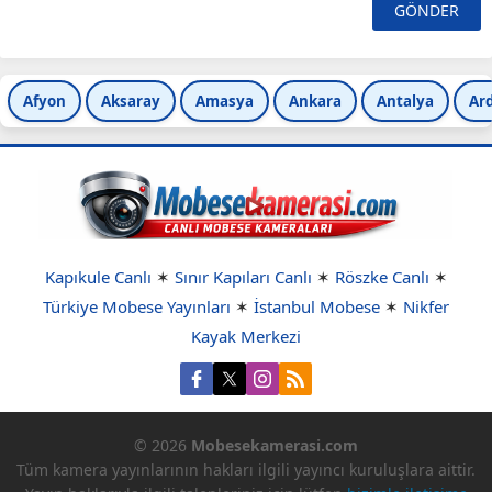
Afyon
Aksaray
Amasya
Ankara
Antalya
Ar
Kapıkule Canlı
✶
Sınır Kapıları Canlı
✶
Röszke Canlı
✶
Türkiye Mobese Yayınları
✶
İstanbul Mobese
✶
Nikfer
Kayak Merkezi
© 2026
Mobesekamerasi.com
Tüm kamera yayınlarının hakları ilgili yayıncı kuruluşlara aittir.