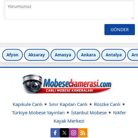
Afyon
Aksaray
Amasya
Ankara
Antalya
Ar
Kapıkule Canlı
✶
Sınır Kapıları Canlı
✶
Röszke Canlı
✶
Türkiye Mobese Yayınları
✶
İstanbul Mobese
✶
Nikfer
Kayak Merkezi