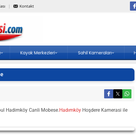
ası
Kontakt
a
Kayak Merkezleri
Sahil Kameraları
H
le
bul Hadimköy Canli Mobese.
Hadımköy
Hoşdere Kamerasi ile