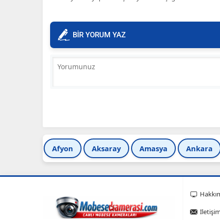
BİR YORUM YAZ
Afyon
Aksaray
Amasya
Ankara
Hakkı
Iletişi