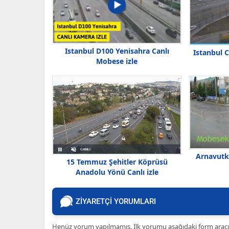
Istanbul D100 Yenisahra Canlı
Istanbul 
Mobese izle
Arnavutk
15 Temmuz Şehitler Köprüsü
Anadolu Yönü Canlı izle
ZİYARETÇİ YORUMLARI
Henüz yorum yapılmamış. İlk yorumu aşağıdaki form aracılığ