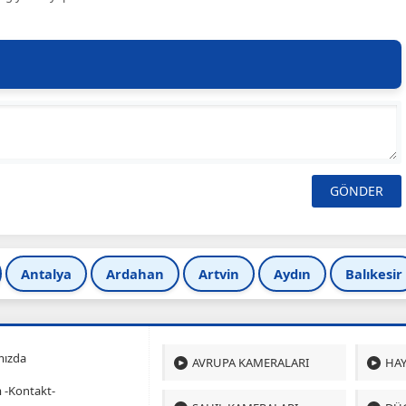
Antalya
Ardahan
Artvin
Aydın
Balıkesir
mızda
AVRUPA KAMERALARI
HAY
m -Kontakt-