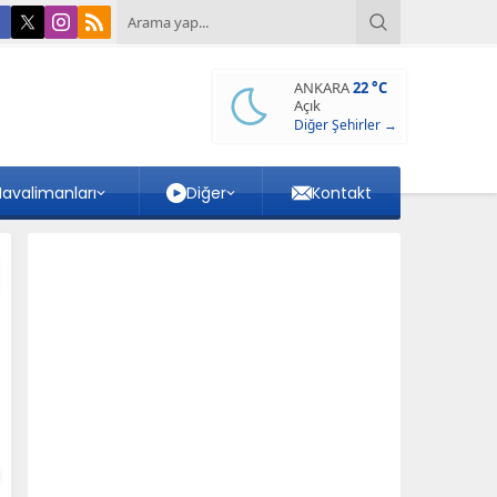
ANKARA
22 °C
Açık
Diğer Şehirler →
avalimanları
Diğer
Kontakt