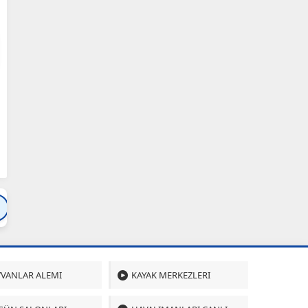
Bartın
Bursa
Çanakkale
Çankırı
Çoru
VANLAR ALEMI
KAYAK MERKEZLERI