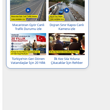
Macaristan Györ Canli
Dojran Sınır Kapısı Canlı
Trafik Durumu izle
Kamera izle
Türkiye’nin Geri Dönen
İlk Kez Sıla Yoluna
Vatandaşlar İçin 20 Yıllık
Çıkacaklar İçin Rehber
Vergi Muafiyeti