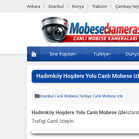
Ankara
Istanbul
Konya
Trabzon
Çambaşı Yayl
Sınır Kapıları
Türkiye
Düny
Hadımköy Hoşdere Yolu Canlı Mobese iz
Istanbul Canlı Mobese
,
Türkiye Canlı Mobese izle
Hadımköy Hoşdere Yolu Canlı Mobese izle
Istan
Trafigi Canli Izleyin.
Yayın Yükleniyor...