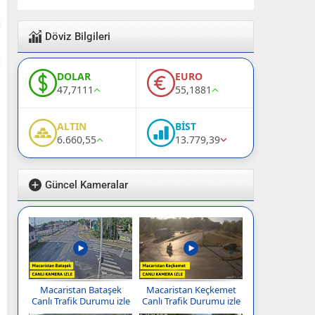
Döviz Bilgileri
DOLAR
EURO
47,7111
55,1881
ALTIN
BİST
6.660,55
13.779,39
Güncel Kameralar
Macaristan Bataşek
Macaristan Keçkemet
Canlı Trafik Durumu izle
Canlı Trafik Durumu izle