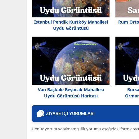
İstanbul Pendik Kurtköy Mahallesi
Rum Ortod
Uydu Görüntüsü
Van Başkale Beşocak Mahallesi
Burs
Uydu Görüntüsü Haritası
Orman
ZİYARETÇİ YORUMLARI
Henüz yorum yapılmamış. İlk yorumu aşağıdaki form aracılığ