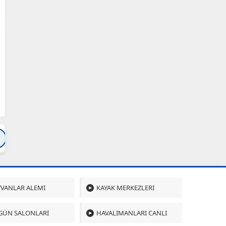
Bartın
Bursa
Çanakkale
Çankırı
Çoru
VANLAR ALEMI
KAYAK MERKEZLERI
GÜN SALONLARI
HAVALIMANLARI CANLI