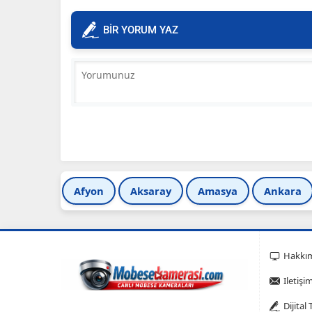
BİR YORUM YAZ
Afyon
Aksaray
Amasya
Ankara
Hakkı
Iletişi
Dijital