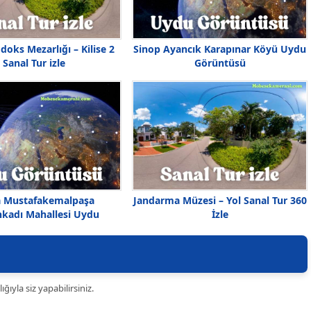
oks Mezarlığı – Kilise 2
Sinop Ayancık Karapınar Köyü Uydu
Sanal Tur izle
Görüntüsü
a Mustafakemalpaşa
Jandarma Müzesi – Yol Sanal Tur 360
kadı Mahallesi Uydu
İzle
Görüntüsü
ıyla siz yapabilirsiniz.