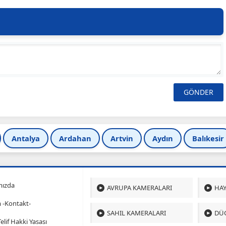
Antalya
Ardahan
Artvin
Aydın
Balıkesir
mızda
AVRUPA KAMERALARI
HAY
m -Kontakt-
SAHIL KAMERALARI
DÜ
 Telif Hakki Yasası