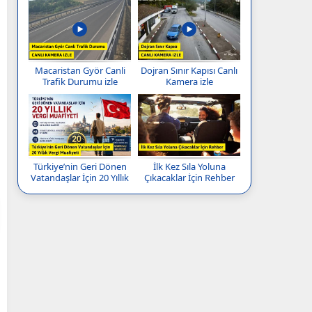
Macaristan Györ Canli
Dojran Sınır Kapısı Canlı
Trafik Durumu izle
Kamera izle
Türkiye’nin Geri Dönen
İlk Kez Sıla Yoluna
Vatandaşlar İçin 20 Yıllık
Çıkacaklar İçin Rehber
Vergi Muafiyeti