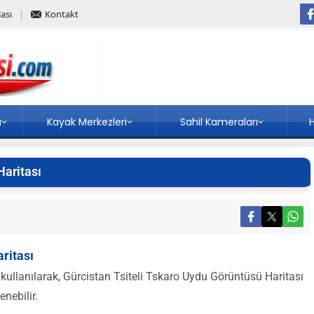
ası
Kontakt
a
Kayak Merkezleri
Sahil Kameraları
H
Haritası
ritası
kullanılarak, Gürcistan Tsiteli Tskaro Uydu Görüntüsü Haritası
nebilir.