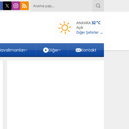
ANKARA
32 °C
Açık
Diğer Şehirler →
avalimanları
Diğer
Kontakt