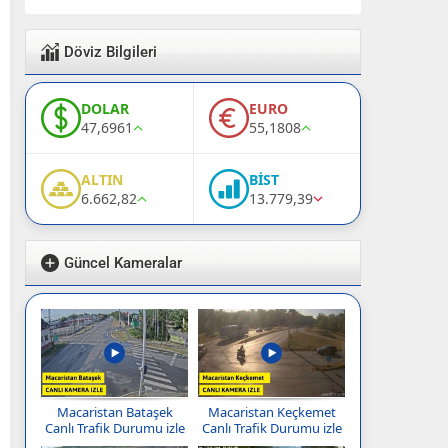
Döviz Bilgileri
DOLAR
EURO
47,6961
55,1808
ALTIN
BİST
6.662,82
13.779,39
Güncel Kameralar
Macaristan Bataşek
Macaristan Keçkemet
Canlı Trafik Durumu izle
Canlı Trafik Durumu izle