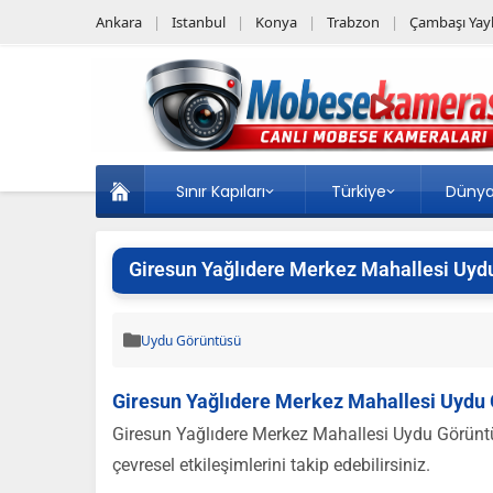
Ankara
Istanbul
Konya
Trabzon
Çambaşı Yayl
Sınır Kapıları
Türkiye
Düny
Giresun Yağlıdere Merkez Mahallesi Uyd
Uydu Görüntüsü
Giresun Yağlıdere Merkez Mahallesi Uydu
Giresun Yağlıdere Merkez Mahallesi Uydu Görün
çevresel etkileşimlerini takip edebilirsiniz.