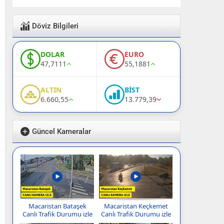
Döviz Bilgileri
DOLAR
EURO
47,7111
55,1881
ALTIN
BİST
6.660,55
13.779,39
Güncel Kameralar
Macaristan Bataşek
Macaristan Keçkemet
Canlı Trafik Durumu izle
Canlı Trafik Durumu izle