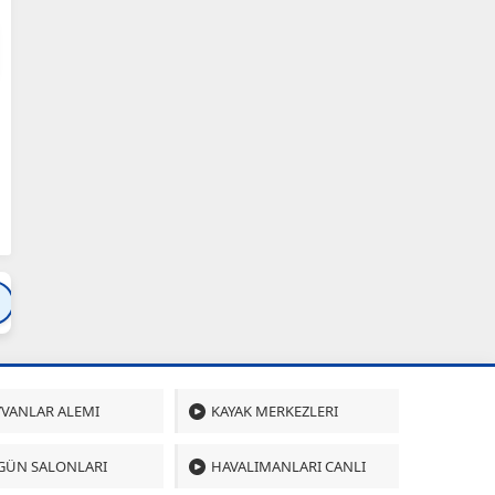
Bartın
Bursa
Çanakkale
Çankırı
Çoru
VANLAR ALEMI
KAYAK MERKEZLERI
GÜN SALONLARI
HAVALIMANLARI CANLI