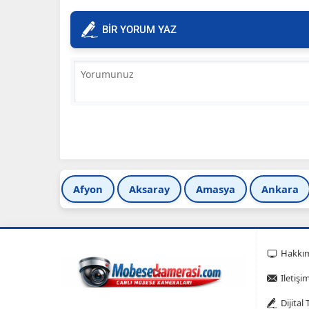
BİR YORUM YAZ
Afyon
Aksaray
Amasya
Ankara
Hakkı
Iletişi
Dijital