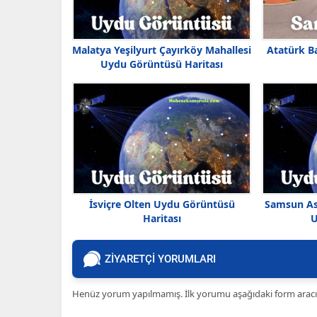
Malatya Yeşilyurt Çayırköy Mahallesi
Atatürk B
Uydu Görüntüsü Haritası
İsviçre Olten Uydu Görüntüsü
Samsun As
Haritası
U
ZİYARETÇİ YORUMLARI
Henüz yorum yapılmamış. İlk yorumu aşağıdaki form aracılığ