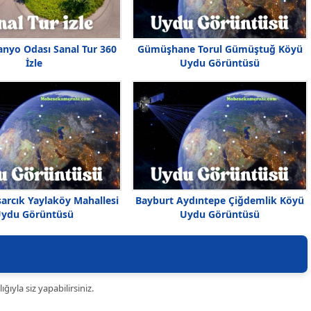
anyo Odası Sanal Tur 360
Gümüşhane Torul Gümüştuğ Köyü
İzle
Uydu Görüntüsü
arcık Yaylaköy Mahallesi
Bayburt Aydıntepe Çiğdemlik Köyü
ydu Görüntüsü
Uydu Görüntüsü
ıyla siz yapabilirsiniz.