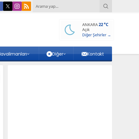
ANKARA
22 °C
Açık
Diğer Şehirler →
avalimanları
Diğer
Kontakt