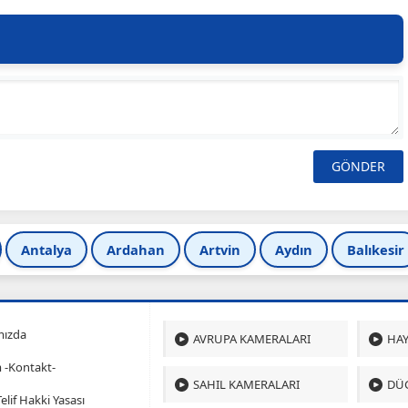
Antalya
Ardahan
Artvin
Aydın
Balıkesir
mızda
AVRUPA KAMERALARI
HAY
m -Kontakt-
SAHIL KAMERALARI
DÜ
 Telif Hakki Yasası