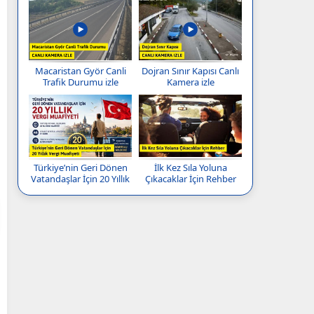
Macaristan Györ Canli
Dojran Sınır Kapısı Canlı
Trafik Durumu izle
Kamera izle
Türkiye’nin Geri Dönen
İlk Kez Sıla Yoluna
Vatandaşlar İçin 20 Yıllık
Çıkacaklar İçin Rehber
Vergi Muafiyeti