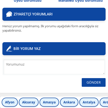
Uydu Görüntüsü
Mahallesi Uydu Görüntüsü
ZİYARETÇİ YORUMLARI
Henüz yorum yapılmamış. İlk yorumu aşağıdaki form aracılığıyla siz
yapabilirsiniz.
BİR YORUM YAZ
Afyon
Aksaray
Amasya
Ankara
Antalya
Ar