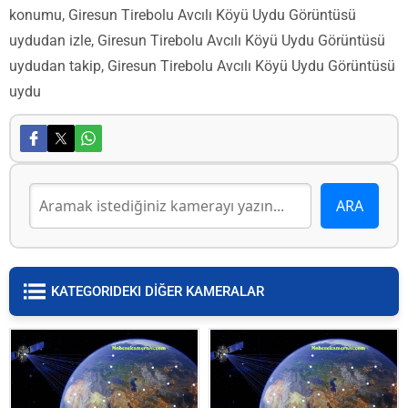
konumu, Giresun Tirebolu Avcılı Köyü Uydu Görüntüsü
uydudan izle, Giresun Tirebolu Avcılı Köyü Uydu Görüntüsü
uydudan takip, Giresun Tirebolu Avcılı Köyü Uydu Görüntüsü
uydu
KATEGORIDEKI DİĞER KAMERALAR