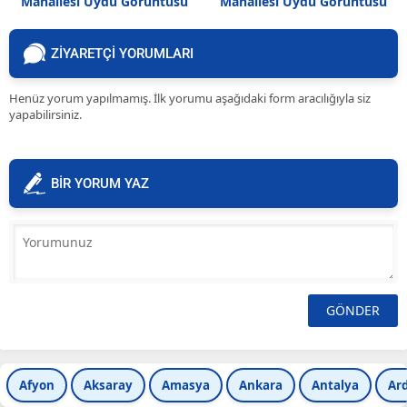
Mahallesi Uydu Görüntüsü
Mahallesi Uydu Görüntüsü
ZİYARETÇİ YORUMLARI
Henüz yorum yapılmamış. İlk yorumu aşağıdaki form aracılığıyla siz
yapabilirsiniz.
BİR YORUM YAZ
Afyon
Aksaray
Amasya
Ankara
Antalya
Ar