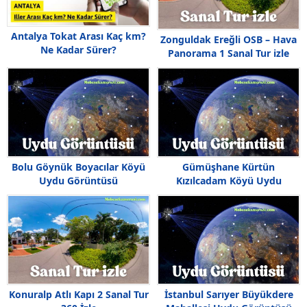
Antalya Tokat Arası Kaç km?
Zonguldak Ereğli OSB – Hava
Ne Kadar Sürer?
Panorama 1 Sanal Tur izle
Bolu Göynük Boyacılar Köyü
Gümüşhane Kürtün
Uydu Görüntüsü
Kızılcadam Köyü Uydu
Görüntüsü
Konuralp Atlı Kapı 2 Sanal Tur
İstanbul Sarıyer Büyükdere