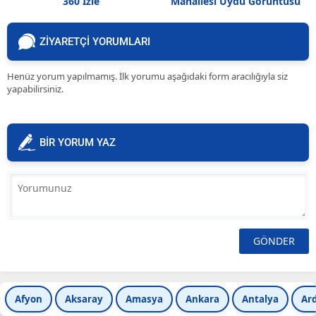
360 İzle
Mahallesi Uydu Görüntüsü
ZİYARETÇİ YORUMLARI
Henüz yorum yapılmamış. İlk yorumu aşağıdaki form aracılığıyla siz
yapabilirsiniz.
BİR YORUM YAZ
Afyon
Aksaray
Amasya
Ankara
Antalya
Ar