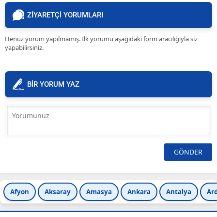
ZİYARETÇİ YORUMLARI
Henüz yorum yapılmamış. İlk yorumu aşağıdaki form aracılığıyla siz
yapabilirsiniz.
BİR YORUM YAZ
Afyon
Aksaray
Amasya
Ankara
Antalya
Ar