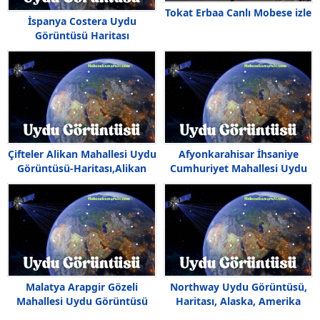
Tokat Erbaa Canlı Mobese izle
İspanya Costera Uydu
Görüntüsü Haritası
Çifteler Alikan Mahallesi Uydu
Afyonkarahisar İhsaniye
Görüntüsü-Haritası,Alikan
Cumhuriyet Mahallesi Uydu
Mahallesi Nerede
Görüntüsü
Malatya Arapgir Gözeli
Northway Uydu Görüntüsü,
Mahallesi Uydu Görüntüsü
Haritası, Alaska, Amerika
Haritası