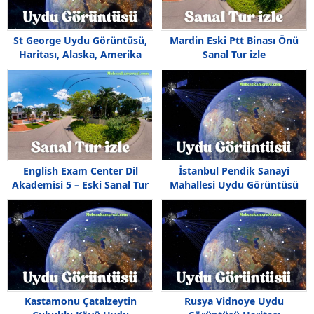
St George Uydu Görüntüsü,
Mardin Eski Ptt Binası Önü
Haritası, Alaska, Amerika
Sanal Tur izle
English Exam Center Dil
İstanbul Pendik Sanayi
Akademisi 5 – Eski Sanal Tur
Mahallesi Uydu Görüntüsü
izle
Kastamonu Çatalzeytin
Rusya Vidnoye Uydu