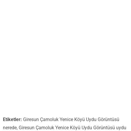
Etiketler:
Giresun Çamoluk Yenice Köyü Uydu Görüntüsü
nerede, Giresun Çamoluk Yenice Köyü Uydu Görüntüsü uydu