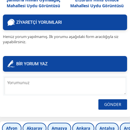
Mahallesi Uydu Görüntüsü
Mahallesi Uydu Görüntüsü
Haritası
Haritası
ZİYARETÇİ YORUMLARI
Henüz yorum yapılmamış. İlk yorumu aşağıdaki form aracılığıyla siz
yapabilirsiniz.
BİR YORUM YAZ
Afyon
Aksaray
Amasya
Ankara
Antalya
Ar