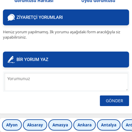
Görüntüsü Haritası
Uydu Görüntüsü
ZİYARETÇİ YORUMLARI
Henüz yorum yapılmamış. İlk yorumu aşağıdaki form aracılığıyla siz
yapabilirsiniz.
BİR YORUM YAZ
Afyon
Aksaray
Amasya
Ankara
Antalya
Ar