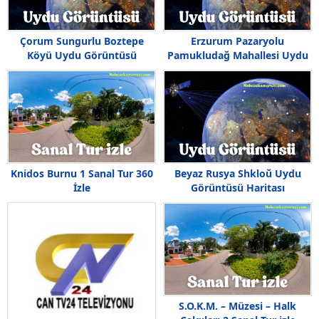
Çorum Sungurlu Boztepe
Erzurum Pazaryolu
Köyü Uydu Görüntüsü
Pamukludağ Mahallesi Uydu
Görüntüsü Haritası
Knidos Burnu 1 Sanal Tur 360
Beyaz Rusya Shkloŭ Uydu
İzle
Görüntüsü Haritası
S.O.K.M. – Müzesi – Halk