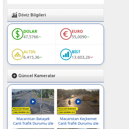
Döviz Bilgileri
DOLAR
EURO
47,5766
55,0090
ALTIN
BİST
6.415,36
13.603,26
Güncel Kameralar
Macaristan Bataşek
Macaristan Keçkemet
Canlı Trafik Durumu izle
Canlı Trafik Durumu izle