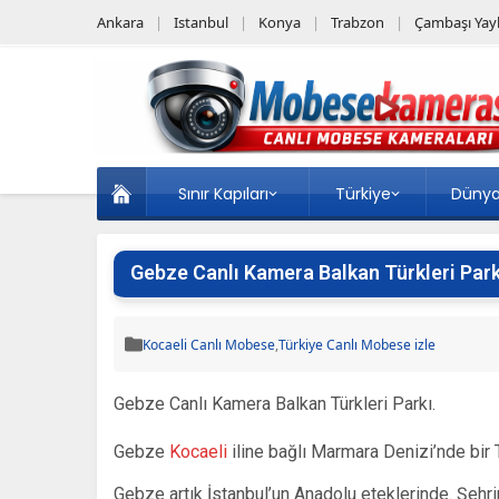
Ankara
Istanbul
Konya
Trabzon
Çambaşı Yayl
Sınır Kapıları
Türkiye
Düny
Gebze Canlı Kamera Balkan Türkleri Park
Kocaeli Canlı Mobese
,
Türkiye Canlı Mobese izle
Gebze Canlı Kamera Balkan Türkleri Parkı.
Gebze
Kocaeli
iline bağlı Marmara Denizi’nde bir T
Gebze artık İstanbul’un Anadolu eteklerinde. Şehri