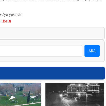
e’ye yakındır.
i.bel.tr