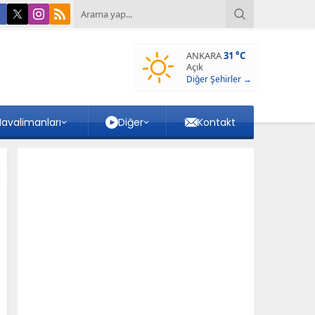
ANKARA
31 °C
Açık
Diğer Şehirler →
avalimanları
Diğer
Kontakt