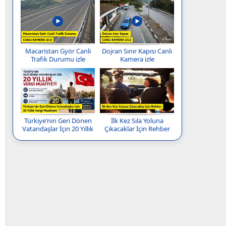
Macaristan Györ Canli
Dojran Sınır Kapısı Canlı
Trafik Durumu izle
Kamera izle
Türkiye’nin Geri Dönen
İlk Kez Sıla Yoluna
Vatandaşlar İçin 20 Yıllık
Çıkacaklar İçin Rehber
Vergi Muafiyeti