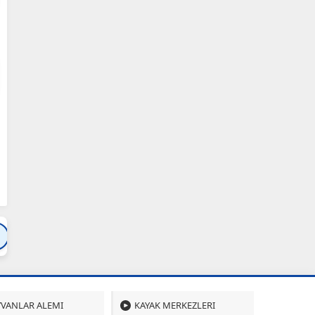
Bartın
Bursa
Çanakkale
Çankırı
Çoru
VANLAR ALEMI
KAYAK MERKEZLERI