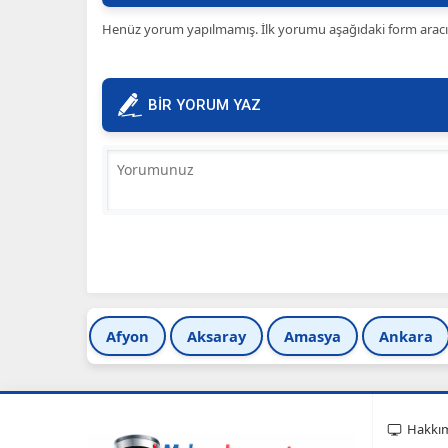
Henüz yorum yapılmamış. İlk yorumu aşağıdaki form aracılığ
BİR YORUM YAZ
Afyon
Aksaray
Amasya
Ankara
Hakkı