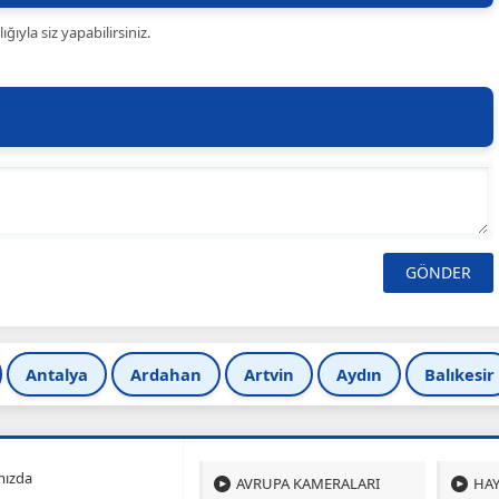
ıyla siz yapabilirsiniz.
Antalya
Ardahan
Artvin
Aydın
Balıkesir
mızda
AVRUPA KAMERALARI
HAY