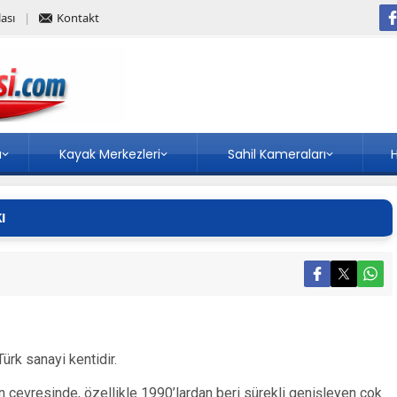
ası
Kontakt
a
Kayak Merkezleri
Sahil Kameraları
H
ı
ürk sanayi kentidir.
n çevresinde, özellikle 1990’lardan beri sürekli genişleyen çok