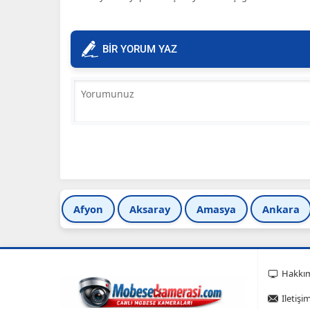
BİR YORUM YAZ
Afyon
Aksaray
Amasya
Ankara
Hakkı
Iletişi