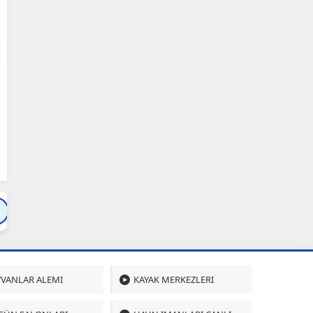
Bartın
Bursa
Çanakkale
Çankırı
Çoru
VANLAR ALEMI
KAYAK MERKEZLERI