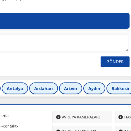
Antalya
Ardahan
Artvin
Aydın
Balıkesir
mızda
AVRUPA KAMERALARI
HAY
m -Kontakt-