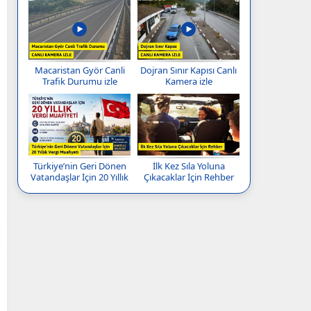
Macaristan Györ Canli
Dojran Sınır Kapısı Canlı
Trafik Durumu izle
Kamera izle
Türkiye’nin Geri Dönen
İlk Kez Sıla Yoluna
Vatandaşlar İçin 20 Yıllık
Çıkacaklar İçin Rehber
Vergi Muafiyeti