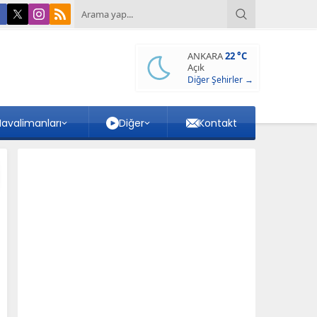
ANKARA
22 °C
Açık
Diğer Şehirler →
avalimanları
Diğer
Kontakt