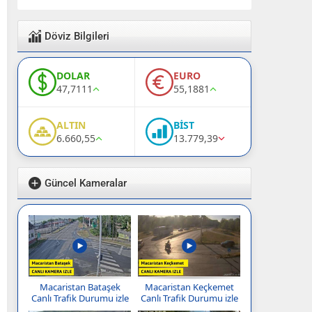
Döviz Bilgileri
DOLAR
EURO
47,7111
55,1881
ALTIN
BİST
6.660,55
13.779,39
Güncel Kameralar
Macaristan Bataşek
Macaristan Keçkemet
Canlı Trafik Durumu izle
Canlı Trafik Durumu izle