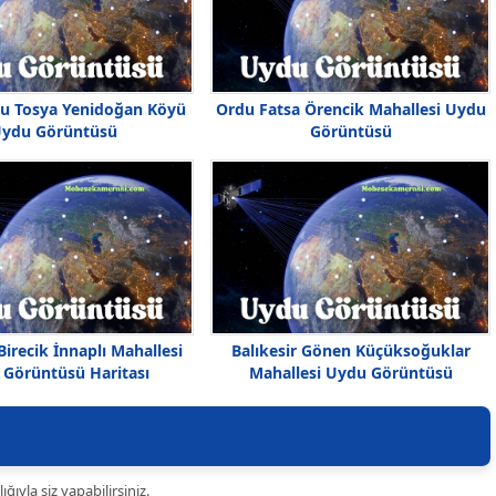
u Tosya Yenidoğan Köyü
Ordu Fatsa Örencik Mahallesi Uydu
ydu Görüntüsü
Görüntüsü
Birecik İnnaplı Mahallesi
Balıkesir Gönen Küçüksoğuklar
Görüntüsü Haritası
Mahallesi Uydu Görüntüsü
ıyla siz yapabilirsiniz.