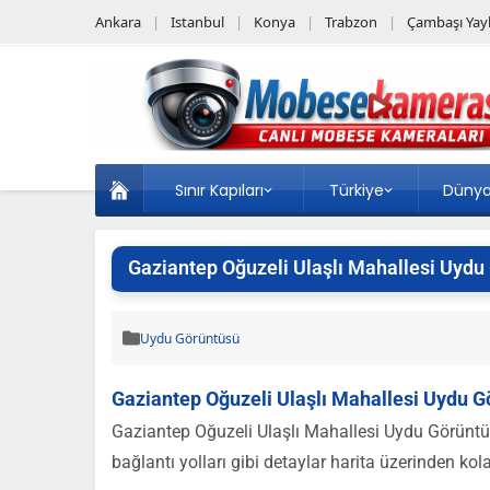
Ankara
Istanbul
Konya
Trabzon
Çambaşı Yayl
Sınır Kapıları
Türkiye
Düny
Gaziantep Oğuzeli Ulaşlı Mahallesi Uydu
Uydu Görüntüsü
Gaziantep Oğuzeli Ulaşlı Mahallesi Uydu G
Gaziantep Oğuzeli Ulaşlı Mahallesi Uydu Görüntüsü
bağlantı yolları gibi detaylar harita üzerinden kola