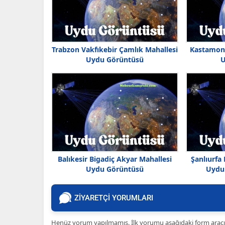
Trabzon Vakfıkebir Çamlık Mahallesi
Kastamon
Uydu Görüntüsü
U
Balıkesir Bigadiç Akyar Mahallesi
Şanlıurfa 
Uydu Görüntüsü
Uydu 
ZİYARETÇİ YORUMLARI
Henüz yorum yapılmamış. İlk yorumu aşağıdaki form aracılığ