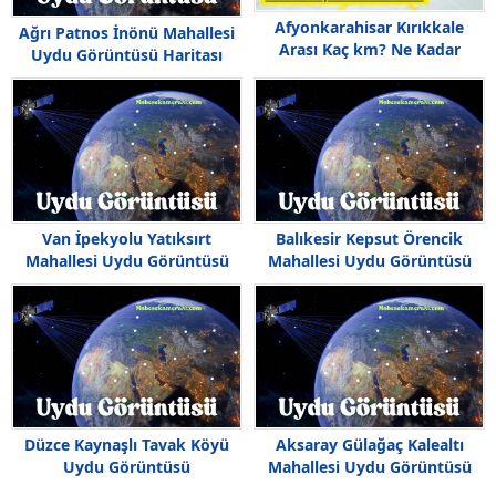
Afyonkarahisar Kırıkkale
Ağrı Patnos İnönü Mahallesi
Arası Kaç km? Ne Kadar
Uydu Görüntüsü Haritası
Sürer?
Van İpekyolu Yatıksırt
Balıkesir Kepsut Örencik
Mahallesi Uydu Görüntüsü
Mahallesi Uydu Görüntüsü
Haritası
Düzce Kaynaşlı Tavak Köyü
Aksaray Gülağaç Kalealtı
Uydu Görüntüsü
Mahallesi Uydu Görüntüsü
Haritası