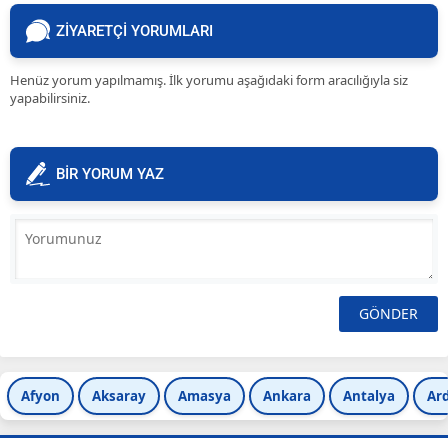
ZİYARETÇİ YORUMLARI
Henüz yorum yapılmamış. İlk yorumu aşağıdaki form aracılığıyla siz
yapabilirsiniz.
BİR YORUM YAZ
Afyon
Aksaray
Amasya
Ankara
Antalya
Ar