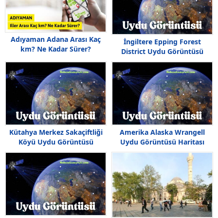
Adıyaman Adana Arası Kaç
İngiltere Epping Forest
km? Ne Kadar Sürer?
District Uydu Görüntüsü
Haritası
Kütahya Merkez Sakaçiftliği
Amerika Alaska Wrangell
Köyü Uydu Görüntüsü
Uydu Görüntüsü Haritası