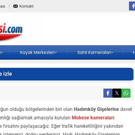
ası
Kontakt
a
Kayak Merkezleri
Sahil Kameraları
H
 izle
oğun olduğu bölgelerinden biri olan
Hadımköy Gişelerine
davet
üvenliği sağlamak amacıyla kurulan
Mobese kameraları
fırsatını paylaşacağız. Eğer trafik hareketliliğini yakından
isterseniz, doğru yerdesiniz. Hadi, Hadımköy Gişelerinin