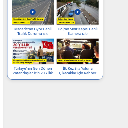
Macaristan Györ Canli
Dojran Sınır Kapısı Canlı
Trafik Durumu izle
Kamera izle
Türkiye’nin Geri Dönen
İlk Kez Sıla Yoluna
Vatandaşlar İçin 20 Yıllık
Çıkacaklar İçin Rehber
Vergi Muafiyeti