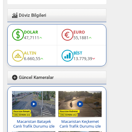
Döviz Bilgileri
DOLAR
EURO
47,7111
55,1881
ALTIN
BİST
6.660,55
13.779,39
Güncel Kameralar
Macaristan Bataşek
Macaristan Keçkemet
Canlı Trafik Durumu izle
Canlı Trafik Durumu izle