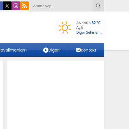
ANKARA
32 °C
Açık
Diğer Şehirler →
avalimanları
Diğer
Kontakt