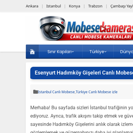
Ankara
Istanbul
Konya
Trabzon
Çambaşı Yayl
Sınır Kapıları
Türkiye
Düny
Esenyurt Hadımköy Gişeleri Canlı Mobese
Istanbul Canlı Mobese
,
Türkiye Canlı Mobese izle
Merhaba! Bu sayfada sizleri İstanbul trafiğinin y
ediyoruz. Ayrıca, trafik akışını takip etmek ve g
sayesinde Hadımköy Gişelerini anlık olarak izleme 
gözlemlemek ve güzergahınızı daha iyi planlamak 