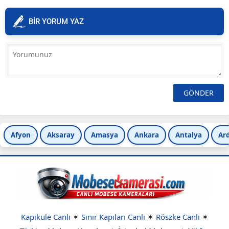
BİR YORUM YAZ
Afyon
Aksaray
Amasya
Ankara
Antalya
Ar
Kapıkule Canlı
✶
Sınır Kapıları Canlı
✶
Röszke Canlı
✶