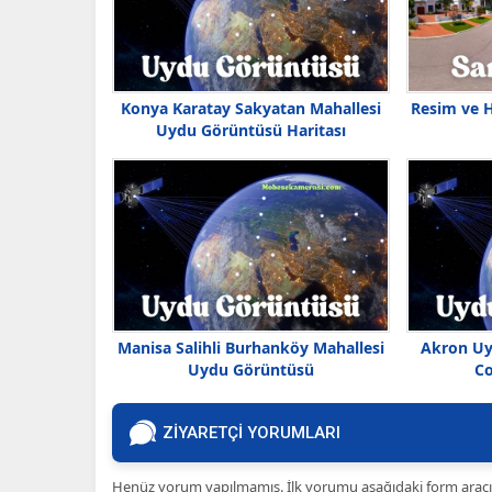
Konya Karatay Sakyatan Mahallesi
Resim ve H
Uydu Görüntüsü Haritası
Manisa Salihli Burhanköy Mahallesi
Akron Uy
Uydu Görüntüsü
Co
ZİYARETÇİ YORUMLARI
Henüz yorum yapılmamış. İlk yorumu aşağıdaki form aracılığ