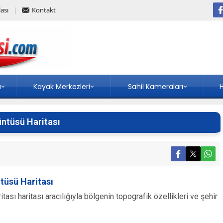
ası
Kontakt
a
Kayak Merkezleri
Sahil Kameraları
H
üntüsü Haritası
tüsü Haritası
sı haritası aracılığıyla bölgenin topografik özellikleri ve şehir