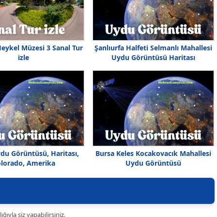
eykel Müzesi 3 Sanal Tur
Şanlıurfa Halfeti Selmanlı Mahallesi
izle
Uydu Görüntüsü Haritası
du Görüntüsü, Haritası,
Bursa Keles Kocakovacık Mahallesi
lorado, Amerika
Uydu Görüntüsü
ıyla siz yapabilirsiniz.