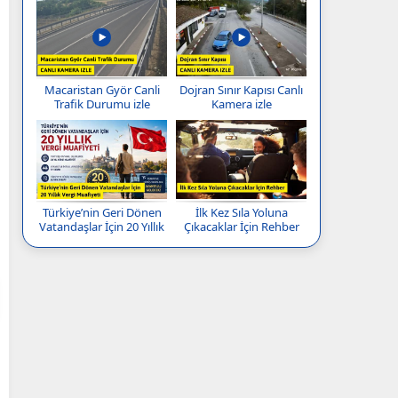
Macaristan Györ Canli
Dojran Sınır Kapısı Canlı
Trafik Durumu izle
Kamera izle
Türkiye’nin Geri Dönen
İlk Kez Sıla Yoluna
Vatandaşlar İçin 20 Yıllık
Çıkacaklar İçin Rehber
Vergi Muafiyeti