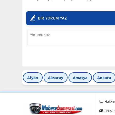
BİR YORUM YAZ
Afyon
Aksaray
Amasya
Ankara
Hakkı
Iletişi