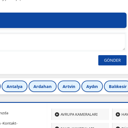
Antalya
Ardahan
Artvin
Aydın
Balıkesir
mızda
AVRUPA KAMERALARI
HAY
m -Kontakt-