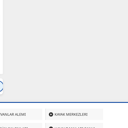
Bartın
Bursa
Çanakkale
Çankırı
Çoru
VANLAR ALEMI
KAYAK MERKEZLERI