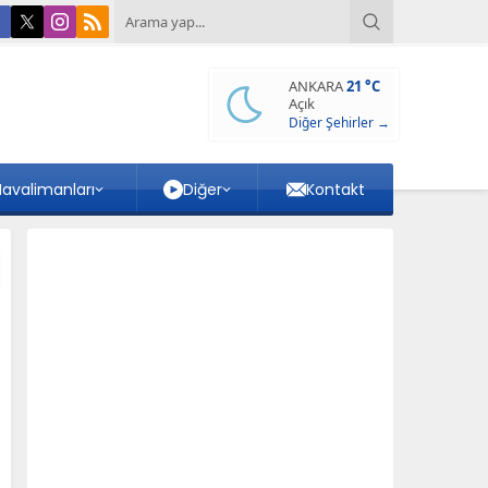
ANKARA
21 °C
Açık
Diğer Şehirler →
avalimanları
Diğer
Kontakt