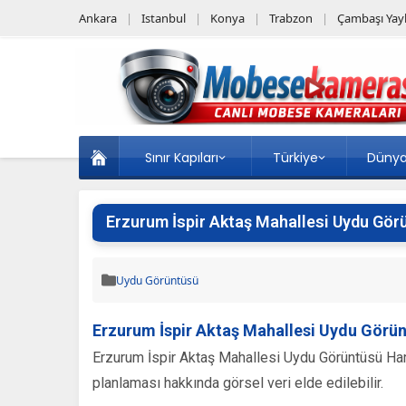
Ankara
Istanbul
Konya
Trabzon
Çambaşı Yayl
Sınır Kapıları
Türkiye
Düny
Erzurum İspir Aktaş Mahallesi Uydu Gör
Uydu Görüntüsü
Erzurum İspir Aktaş Mahallesi Uydu Görün
Erzurum İspir Aktaş Mahallesi Uydu Görüntüsü Harita
planlaması hakkında görsel veri elde edilebilir.