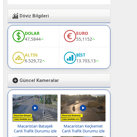
Döviz Bilgileri
DOLAR
EURO
47,5844
55,1152
ALTIN
BİST
6.529,72
13.703,13
Güncel Kameralar
Macaristan Bataşek
Macaristan Keçkemet
Canlı Trafik Durumu izle
Canlı Trafik Durumu izle